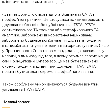
клієнтами та колегами по асоціації.
• Звання формулюються згідно із Вказівками ЄАТА з
професійної практики. Це стосується всіх видів реклами,
друкованих бланків або публічних заяв ТSTA, PTSTA,
сертифікованого TA-тренера або сертифікованого ТА-
аналітика. Заборонено використання інших звань;
заборонено будь-яке комбінування цих звань. Будь-які
інші комбінації титулів не повинні використовуватись. Якщо
у Принципового Спервізора є кандидат, що навчається у
напрямі, відмінному від того, в якому отримав сертифікацію
сам Принциповий Супервізор, це має бути зазначено
окремо. Будь-які інші винятки, допущені ITAA і EATA,
повинні бути згадані окремо від офіційного звання.
Також особливим чином вказуються будь-які винятки,
узгоджені з ITAA і ЄАТА.
Недавні записи