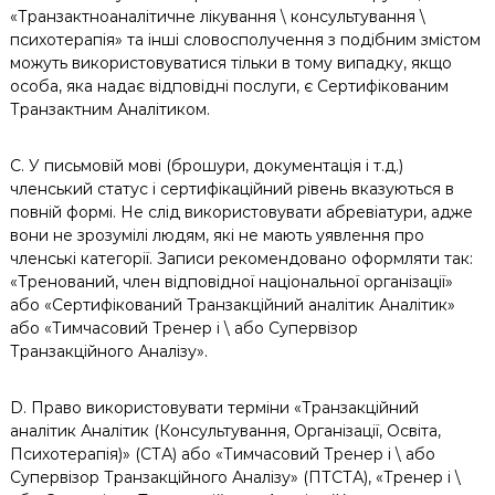
«Транзактноаналітичне лікування \ консультування \
психотерапія» та інші словосполучення з подібним змістом
можуть використовуватися тільки в тому випадку, якщо
особа, яка надає відповідні послуги, є Сертифікованим
Транзактним Аналітиком.
C. У письмовій мові (брошури, документація і т.д.)
членський статус і сертифікаційний рівень вказуються в
повній формі. Не слід використовувати абревіатури, адже
вони не зрозумілі людям, які не мають уявлення про
членські категорії. Записи рекомендовано оформляти так:
«Тренований, член відповідної національної організації»
або «Сертифікований Транзакційний аналітик Аналітик»
або «Тимчасовий Тренер і \ або Супервізор
Транзакційного Аналізу».
D. Право використовувати терміни «Транзакційний
аналітик Аналітик (Консультування, Організації, Освіта,
Психотерапія)» (СТА) або «Тимчасовий Тренер і \ або
Супервізор Транзакційного Аналізу» (ПТСТА), «Тренер і \