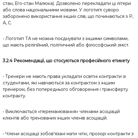
стан, Его-стан Малюка). Дозволено перекладати ці літери
або слова національними мовами. У логотипі суворо
заборонено використання інших слів, що починаються з Р,
А, С.
• Логотип ТА не можна поєднувати з іншими символами,
що мають релігійний, політичний або філософський зміст.
3.2.4 Рекомендації, що стосуються професійного етикету
• Тренери не мають права укладати освітні контракти зі
студентами, які навчаються за контрактом з іншим
тренером, без попереднього обговорення і трансферту
контракту.
• Виключається «переманювання» членами асоціацій
клієнтів або тренованих інших членів асоціацій.
• Члени асоціації зобов’язані мати чіткі, прозорі контракти з