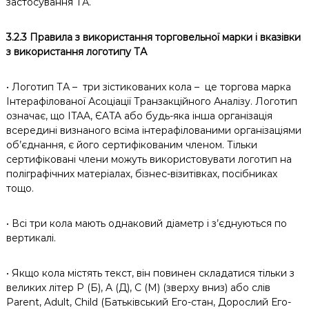
застосування ТА.
3.2.3 Правила з використання торговельної марки і вказівки
з використання логотипу ТА
• Логотип ТА –
три зістикованих кола –
це торгова марка
Інтерафілованої Асоціації Транзакційного Аналізу. Логотип
означає, що ITAA, ЄATA або будь-яка інша організація
всередині визнаного всіма інтерафілованими організаціями
об’єднання, є його сертифікованим членом. Тільки
сертифіковані члени можуть використовувати логотип на
поліграфічних матеріалах, бізнес-візитівках, посібниках
тощо.
• Всі три кола мають однаковий діаметр і з’єднуються по
вертикалі.
• Якщо кола містять текст, він повинен складатися тільки з
великих літер P (Б), A (Д), C (М) (зверху вниз) або слів
Parent, Adult, Child (Батьківський Его-стан, Дорослий Его-