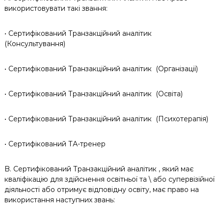
використовувати такі звання:
к
ц
і
• Сертифікований Транзакційний аналітик
й
(Консультування)
н
о
г
• Сертифікований Транзакційний аналітик (Організації)
о
а
н
• Сертифікований Транзакційний аналітик (Освіта)
а
л
і
• Сертифікований Транзакційний аналітик (Психотерапія)
з
у
• Сертифікований ТА-тренер
B. Сертифікований Транзакційний аналітик , який має
кваліфікацію для здійснення освітньої та \ або супервізійної
діяльності або отримує відповідну освіту, має право на
використання наступних звань: