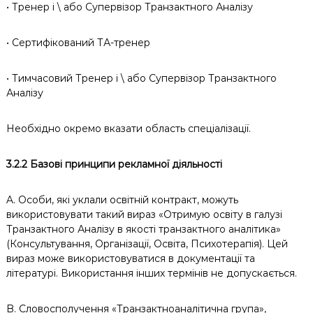
• Тренер і \ або Супервізор Транзактного Аналізу
• Сертифікований ТА-тренер
• Тимчасовий Тренер і \ або Супервізор Транзактного
Аналізу
Необхідно окремо вказати область спеціалізації.
3.2.2 Базові принципи рекламної діяльності
A. Особи, які уклали освітній контракт, можуть
використовувати такий вираз «Отримую освіту в галузі
Транзактного Аналізу в якості транзактного аналітика»
(Консультування, Організації, Освіта, Психотерапія). Цей
вираз може використовуватися в документації та
літературі. Використання інших термінів не допускається.
B. Словосполучення «Транзактноаналітична група»,