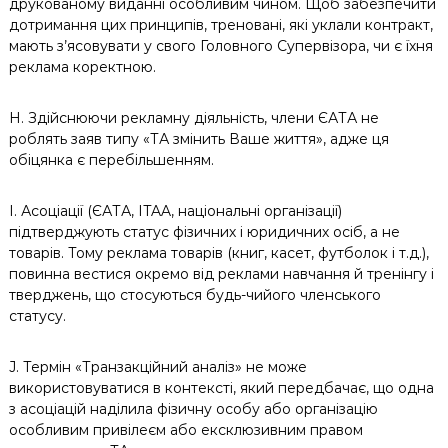
друкованому виданні особливим чином. Щоб забезпечити
дотримання цих принципів, треновані, які уклали контракт,
мають з’ясовувати у свого Головного Супервізора, чи є їхня
реклама коректною.
H. Здійснюючи рекламну діяльність, члени ЄАТА не
роблять заяв типу «ТА змінить Ваше життя», адже ця
обіцянка є перебільшенням.
I. Асоціації (ЄАТА, ITAA, національні організації)
підтверджують статус фізичних і юридичних осіб, а не
товарів. Тому реклама товарів (книг, касет, футболок і т.д.),
повинна вестися окремо від реклами навчання й тренінгу і
тверджень, що стосуються будь-чийого членського
статусу.
J. Термін «Транзакційний аналіз» не може
використовуватися в контексті, який передбачає, що одна
з асоціацій наділила фізичну особу або організацію
особливим привілеєм або ексклюзивним правом