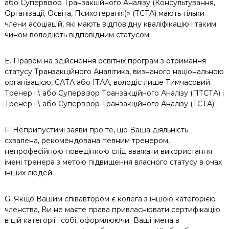
або Супервізор Транзакційного Аналізу (Консультування,
Організації, Освіта, Психотерапія)» (ТСТА) мають тільки
члени асоціацій, які мають відповідну кваліфікацію і таким
чином володіють відповідним статусом.
E. Правом на здійснення освітніх програм з отримання
статусу Транзакційного Аналітика, визнаного національною
організацією, ЄАТА або IТАА, володіє лише Тимчасовий
Тренер і \ або Супервізор Транзакційного Аналізу (ПТСТА) і
Тренер і \ або Супервізор Транзакційного Аналізу (ТСТА).
F. Неприпустимі заяви про те, що Ваша діяльність
схвалена, рекомендована певним тренером,
непрофесійною поведінкою слід вважати використання
імені тренера з метою підвищення власного статусу в очах
інших людей.
G. Якщо Вашим співавтором є колега з іншою категорією
членства, Ви не маєте права привласнювати сертифікацію
в цій категорії і собі, оформлюючи
Ваші імена в