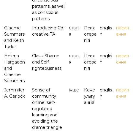
unconscious
patterns, as well
as conscious
patterns
Graeme
Introducing Co-
статт
Псих
englis
посил
Summers
creative TA
я
отера
h
ання
and Keith
пія
Tudor
Helena
Class, Shame
статт
Псих
englis
посил
Hargaden
and Self-
я
отера
h
ання
and
righteousness
пія
Graeme
Summers
Jemmifer
Sense of
інше
Конс
englis
посил
A. Gerlock
community
ульту
h
ання
online: self-
ання
regulated
learning and
avoiding the
drama triangle