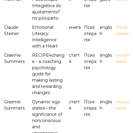
Integrativa do
пія
ajustamento*
no pós-parto.
Claude
Emotional
книга
Псих
englis
Поси
Steiner
Literacy:
отера
h
лання
Intelligence
пія
with a Heart
Graeme
RECIPE4chang
статт
Псих
englis
посил
Summers
e - a coaching
я
отера
h
ання
psychology
пія
guide for
making lasting
and rewarding
changes
Graeme
Dynamic ego
статт
Псих
englis
посил
Summers
states—the
я
отера
h
ання
significance of
пія
nonconscious
and