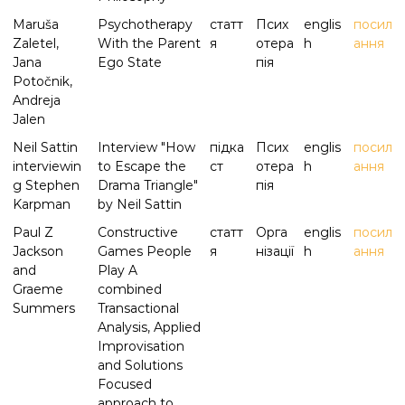
Maruša
Psychotherapy
статт
Псих
englis
посил
Zaletel,
With the Parent
я
отера
h
ання
Jana
Ego State
пія
Potočnik,
Andreja
Jalen
Neil Sattin
Interview "How
підка
Псих
englis
посил
interviewin
to Escape the
ст
отера
h
ання
g Stephen
Drama Triangle"
пія
Karpman
by Neil Sattin
Paul Z
Constructive
статт
Орга
englis
посил
Jackson
Games People
я
нізації
h
ання
and
Play A
Graeme
combined
Summers
Transactional
Analysis, Applied
Improvisation
and Solutions
Focused
approach to