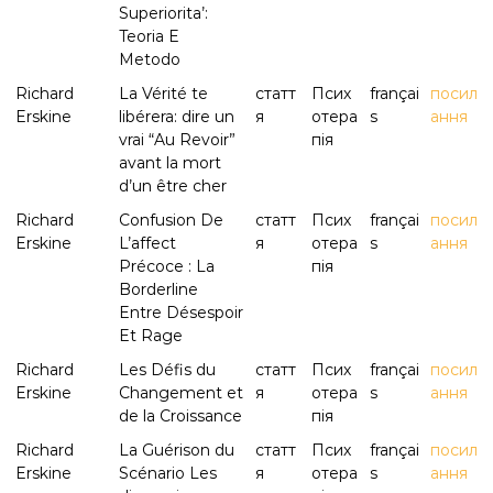
Superiorita’:
Teoria E
Metodo
Richard
La Vérité te
статт
Псих
françai
посил
Erskine
libérera: dire un
я
отера
s
ання
vrai “Au Revoir”
пія
avant la mort
d’un être cher
Richard
Confusion De
статт
Псих
françai
посил
Erskine
L’affect
я
отера
s
ання
Précoce : La
пія
Borderline
Entre Désespoir
Et Rage
Richard
Les Défis du
статт
Псих
françai
посил
Erskine
Changement et
я
отера
s
ання
de la Croissance
пія
Richard
La Guérison du
статт
Псих
françai
посил
Erskine
Scénario Les
я
отера
s
ання