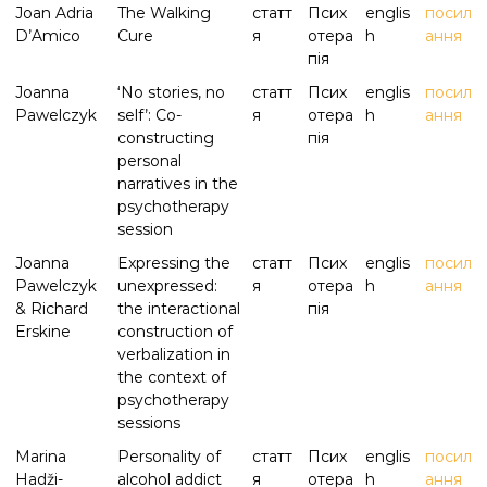
Joan Adria
The Walking
статт
Псих
englis
посил
D’Amico
Cure
я
отера
h
ання
пія
Joanna
‘No stories, no
статт
Псих
englis
посил
Pawelczyk
self’: Co-
я
отера
h
ання
constructing
пія
personal
narratives in the
psychotherapy
session
Joanna
Expressing the
статт
Псих
englis
посил
Pawelczyk
unexpressed:
я
отера
h
ання
& Richard
the interactional
пія
Erskine
construction of
verbalization in
the context of
psychotherapy
sessions
Marina
Personality of
статт
Псих
englis
посил
Hadži-
alcohol addict
я
отера
h
ання