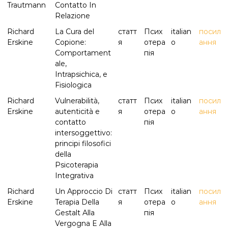
Trautmann
Contatto In
Relazione
Richard
La Cura del
статт
Псих
italian
посил
Erskine
Copione:
я
отера
o
ання
Comportament
пія
ale,
Intrapsichica, e
Fisiologica
Richard
Vulnerabilità,
статт
Псих
italian
посил
Erskine
autenticità e
я
отера
o
ання
contatto
пія
intersoggettivo:
principi filosofici
della
Psicoterapia
Integrativa
Richard
Un Approccio Di
статт
Псих
italian
посил
Erskine
Terapia Della
я
отера
o
ання
Gestalt Alla
пія
Vergogna E Alla