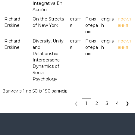
Integrativa En
Acción
Richard
On the Streets
статт
Псих
englis
посил
Erskine
of New York
я
отера
h
ання
пія
Richard
Diversity, Unity
статт
Псих
englis
посил
Erskine
and
я
отера
h
ання
Relationship:
пія
Interpersonal
Dynamics of
Social
Psychology
Записи з 1 по 50 із 190 записів
❮
1
2
3
4
❯