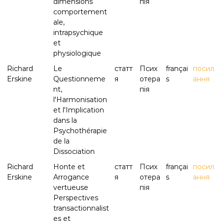
dimensions
пія
comportement
ale,
intrapsychique
et
physiologique
Richard
Le
статт
Псих
françai
посил
Erskine
Questionneme
я
отера
s
ання
nt,
пія
l'Harmonisation
et l'Implication
dans la
Psychothérapie
de la
Dissociation
Richard
Honte et
статт
Псих
françai
посил
Erskine
Arrogance
я
отера
s
ання
vertueuse
пія
Perspectives
transactionnalist
es et