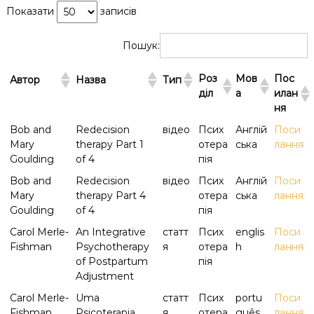
Показати
записів
к
ц
і
Пошук:
й
н
о
Роз
Мов
Пос
Автор
Назва
Тип
г
діл
а
илан
о
ня
а
н
Bob and
Redecision
відео
Псих
Англій
Поси
а
Mary
therapy Part 1
отера
ська
лання
л
Goulding
of 4
пія
і
з
Bob and
Redecision
відео
Псих
Англій
Поси
у
Mary
therapy Part 4
отера
ська
лання
Goulding
of 4
пія
Carol Merle-
An Integrative
статт
Псих
englis
Поси
Fishman
Psychotherapy
я
отера
h
лання
of Postpartum
пія
Adjustment
Carol Merle-
Uma
статт
Псих
portu
Поси
Fishman
Psicoterapia
я
отера
guês
лання