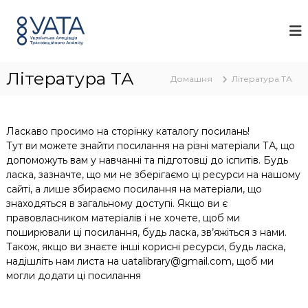
П
У
У
е
к
А
р
р
Т
а
е
А
ї
й
н
Література ТА
т
Домашня
Література ТА
с
и
ь
д
к
о
а
Ласкаво просимо на сторінку каталогу посилань!
а
в
Тут ви можете знайти посилання на різні матеріали ТА, що
с
м
о
допоможуть вам у навчанні та підготовці до іспитів. Будь
і
ц
ласка, зазначте, що ми не зберігаємо ці ресурси на нашому
с
і
сайті, а лише збираємо посилання на матеріали, що
т
а
знаходяться в загальному доступі. Якщо ви є
у
ц
правовласником матеріалів і не хочете, щоб ми
і
поширювали ці посилання, будь ласка, зв’яжіться з нами.
я
т
Також, якщо ви знаєте інші корисні ресурси, будь ласка,
р
надішліть нам листа на uatalibrary@gmail.com, щоб ми
а
могли додати ці посилання
н
з
а