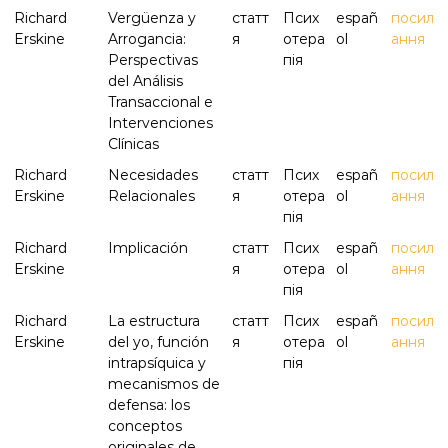
Richard
Vergüenza y
статт
Псих
españ
посил
Erskine
Arrogancia:
я
отера
ol
ання
Perspectivas
пія
del Análisis
Transaccional e
Intervenciones
Clínicas
Richard
Necesidades
статт
Псих
españ
посил
Erskine
Relacionales
я
отера
ol
ання
пія
Richard
Implicación
статт
Псих
españ
посил
Erskine
я
отера
ol
ання
пія
Richard
La estructura
статт
Псих
españ
посил
Erskine
del yo, función
я
отера
ol
ання
intrapsíquica y
пія
mecanismos de
defensa: los
conceptos
originales de