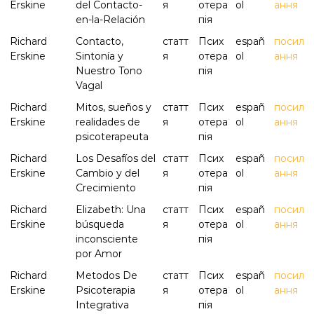
Erskine
del Contacto-
я
отера
ol
ання
en-la-Relación
пія
Richard
Contacto,
статт
Псих
españ
посил
Erskine
Sintonía y
я
отера
ol
ання
Nuestro Tono
пія
Vagal
Richard
Mitos, sueños y
статт
Псих
españ
посил
Erskine
realidades de
я
отера
ol
ання
psicoterapeuta
пія
Richard
Los Desafíos del
статт
Псих
españ
посил
Erskine
Cambio y del
я
отера
ol
ання
Crecimiento
пія
Richard
Elizabeth: Una
статт
Псих
españ
посил
Erskine
búsqueda
я
отера
ol
ання
inconsciente
пія
por Amor
Richard
Metodos De
статт
Псих
españ
посил
Erskine
Psicoterapia
я
отера
ol
ання
Integrativa
пія