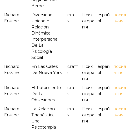
Berne
Richard
Diversidad,
статт
Псих
españ
посил
Erskine
Unidad Y
я
отера
ol
ання
Relación:
пія
Dinámica
Interpersonal
De La
Psicología
Social
Richard
En Las Calles
статт
Псих
españ
посил
Erskine
De Nueva York
я
отера
ol
ання
пія
Richard
El Tratamiento
статт
Псих
españ
посил
Erskine
De La
я
отера
ol
ання
Obsesiones
пія
Richard
La Relación
статт
Псих
españ
посил
Erskine
Terapéutica:
я
отера
ol
ання
Una
пія
Psicoterapia