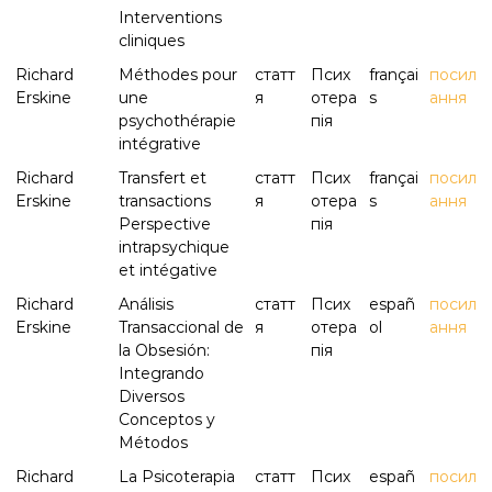
Interventions
cliniques
Richard
Méthodes pour
статт
Псих
françai
посил
Erskine
une
я
отера
s
ання
psychothérapie
пія
intégrative
Richard
Transfert et
статт
Псих
françai
посил
Erskine
transactions
я
отера
s
ання
Perspective
пія
intrapsychique
et intégative
Richard
Análisis
статт
Псих
españ
посил
Erskine
Transaccional de
я
отера
ol
ання
la Obsesión:
пія
Integrando
Diversos
Conceptos y
Métodos
Richard
La Psicoterapia
статт
Псих
españ
посил