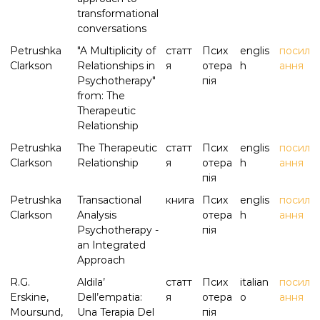
transformational
conversations
Petrushka
"A Multiplicity of
статт
Псих
englis
посил
Clarkson
Relationships in
я
отера
h
ання
Psychotherapy"
пія
from: The
Therapeutic
Relationship
Petrushka
The Therapeutic
статт
Псих
englis
посил
Clarkson
Relationship
я
отера
h
ання
пія
Petrushka
Transactional
книга
Псих
englis
посил
Clarkson
Analysis
отера
h
ання
Psychotherapy -
пія
an Integrated
Approach
R.G.
Aldila’
статт
Псих
italian
посил
Erskine,
Dell’empatia:
я
отера
o
ання
Moursund,
Una Terapia Del
пія