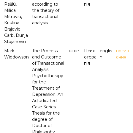
Pešiü,
according to
пія
Milica
the theory of
Mitroviü,
transactional
Kristina
analysis
Brajovic
Carb, Dunja
Stojanoviü
Mark
The Process
інше
Псих
englis
посил
Widdowson
and Outcome
отера
h
ання
of Transactional
пія
Analysis
Psychotherapy
for the
Treatment of
Depression: An
Adjudicated
Case Series.
Thesis for the
degree of
Doctor of
Philosophy