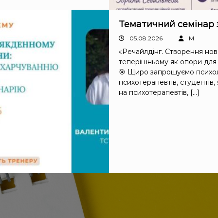
Тематичний семінар 
05.08.2026
M
«Речайлдінг. Створення нов
теперішньому як опори для
🎯 Щиро запрошуємо психол
психотерапевтів, студентів,
на психотерапевтів, […]