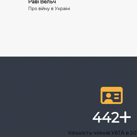
Раві Вельч
Про війну в Україні
442
Кількість членів УАТА в 20