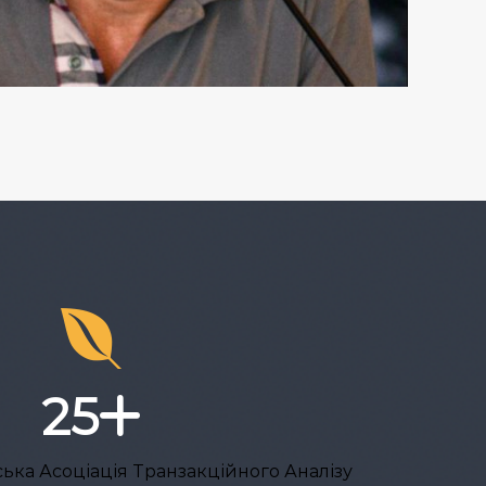
25
нська Асоціація Транзакційного Аналізу