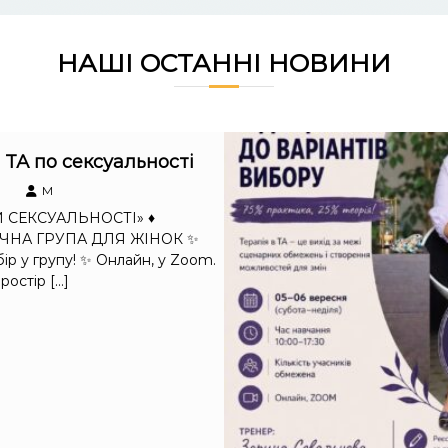
НАШІ ОСТАННІ НОВИНИ
 ТА по сексуальності
M
И СЕКСУАЛЬНОСТІ» ♦️
ЧНА ГРУПА ДЛЯ ЖІНОК ✨
ір у групу! ✨ Онлайн, у Zoom.
остір […]