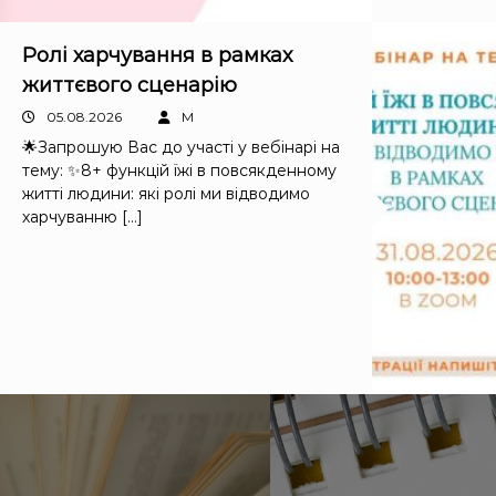
у
Ролі харчування в рамках
життєвого сценарію
05.08.2026
M
🌟Запрошую Вас до участі у вебінарі на
тему: ✨8+ функцій їжі в повсякденному
житті людини: які ролі ми відводимо
харчуванню […]