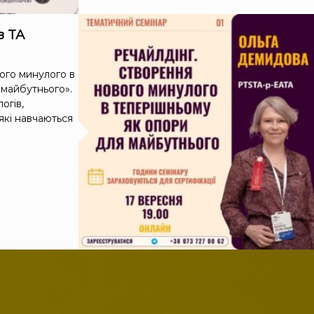
з ТА
ого минулого в
 майбутнього».
огів,
 які навчаються