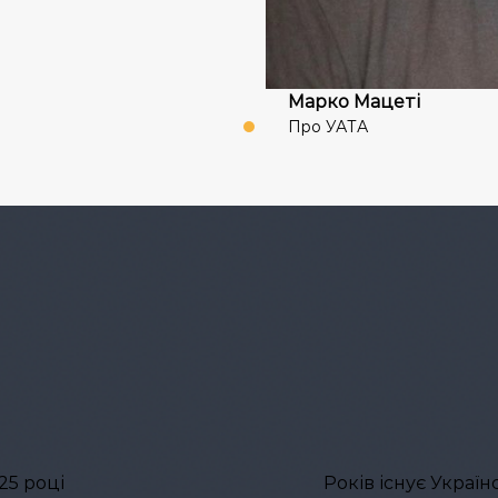
Марко Мацеті
Про УАТА
25 році
Років існує Украї