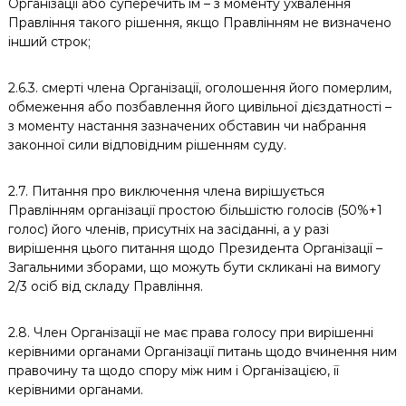
Організації або суперечить їм – з моменту ухвалення
Правління такого рішення, якщо Правлінням не визначено
інший строк;
2.6.3. смерті члена Організації, оголошення його померлим,
обмеження або позбавлення його цивільної дієздатності –
з моменту настання зазначених обставин чи набрання
законної сили відповідним рішенням суду.
2.7. Питання про виключення члена вирішується
Правлінням організації простою більшістю голосів (50%+1
голос) його членів, присутніх на засіданні, а у разі
вирішення цього питання щодо Президента Організації –
Загальними зборами, що можуть бути скликані на вимогу
2/3 осіб від складу Правління.
2.8. Член Організації не має права голосу при вирішенні
керівними органами Організації питань щодо вчинення ним
правочину та щодо спору між ним і Організацією, її
керівними органами.