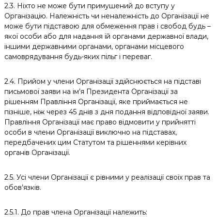
2.3. Ніхто не може бути примушений до вступу у
Організацію. Належність чи неналежність до Організації не
може бути підставою для обмеження прав і свобод будь –
якої особи або для надання їй органами державної влади,
іншими державними органами, органами місцевого
самоврядування будь-яких пільг і переваг.
2.4. Прийом у члени Організації здійснюється на підставі
письмової заяви на ім’я Президента Організації за
рішенням Правління Організації, яке приймається не
пізніше, ніж через 45 днів з дня подання відповідної заяви.
Правління Організації має право відмовити у прийнятті
особи в члени Організації виключно на підставах,
передбачених цим Статутом та рішеннями керівних
органів Організації.
2.5. Усі члени Організації є рівними у реалізації своїх прав та
обов’язків.
2.5.1. До прав члена Організації належить: