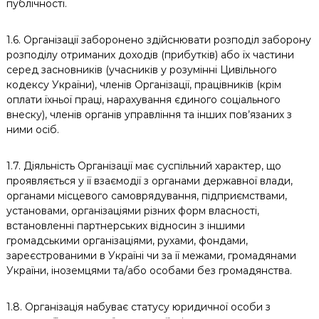
публічності.
1.6. Організації заборонено здійснювати розподіл заборону
розподілу отриманих доходів (прибутків) або їх частини
серед засновників (учасників у розумінні Цивільного
кодексу України), членів Організації, працівників (крім
оплати їхньої праці, нарахування єдиного соціального
внеску), членів органів управління та інших пов’язаних з
ними осіб.
1.7. Діяльність Організації має суспільний характер, що
проявляється у її взаємодії з органами державної влади,
органами місцевого самоврядування, підприємствами,
установами, організаціями різних форм власності,
встановленні партнерських відносин з іншими
громадськими організаціями, рухами, фондами,
зареєстрованими в Україні чи за її межами, громадянами
України, іноземцями та/або особами без громадянства.
1.8. Організація набуває статусу юридичної особи з