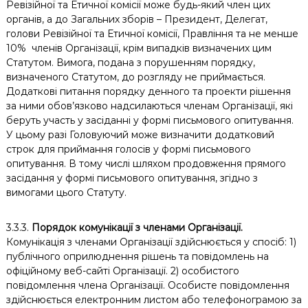
Ревізійної та Етичної комісії може будь-який член цих
органів, а до Загальних зборів – Президент, Делегат,
голови Ревізійної та Етичної комісії, Правління та не менше
10%
членів Організації, крім випадків визначених цим
Статутом. Вимога, подана з порушенням порядку,
визначеного Статутом, до розгляду не приймається.
Додаткові питання порядку денного та проекти рішення
за ними обов’язково надсилаються членам Організації, які
беруть участь у засіданні у формі письмового опитування.
У цьому разі Головуючий може визначити додатковий
строк для приймання голосів у формі письмового
опитування. В тому числі шляхом продовження прямого
засідання у формі письмового опитування, згідно з
вимогами цього Статуту.
3.3.3.
Порядок комунікації з членами Організації.
Комунікація з членами Організації здійснюється у спосіб: 1)
публічного оприлюднення рішень та повідомлень на
офіційному веб-сайті Організації. 2) особистого
повідомлення члена Організації. Особисте повідомлення
здійснюється електронним листом або телефонограмою за