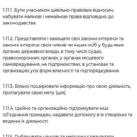
1.11.1. Бути учасником цивільно-правових відносин,
набувати майнові і немайнові права відповідно до
законодавства.
1.11.2. Представляти і захищати свої законні інтереси та
законні інтереси своїх членів чи інших осіб у будь-яких
органах державної влади, в тому числі судах,
правоохоронних органах, у органах місцевого
самоврядування, на підприємствах, в установах та
організаціях усіх форм власності та підпорядкування.
1.11.3. Вільно поширювати інформацію про свою діяльність,
пропагувати свою мету (цілі).
1.11.4. Ідейно та організаційно підтримувати інші
об’єднання громадян, надавати допомогу в їх створенні та
веденні їх діяльності.
1.11.5. Публікувати наукові та методичні результати