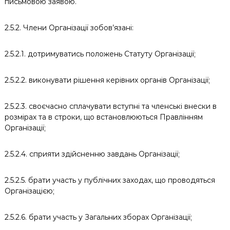
письмовою заявою.
2.5.2. Члени Організації зобов’язані:
2.5.2.1. дотримуватись положень Статуту Організації;
2.5.2.2. виконувати рішення керівних органів Організації;
2.5.2.3. своєчасно сплачувати вступні та членські внески в
розмірах та в строки, що встановлюються Правлінням
Організації;
2.5.2.4. сприяти здійсненню завдань Організації;
2.5.2.5. брати участь у публічних заходах, що проводяться
Організацією;
2.5.2.6. брати участь у Загальних зборах Організації;