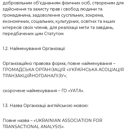
добровільним об’єднанням фізичних осіб, створеним для
к
здійснення та захисту прав і свобод людини та
ц
громадянина, задоволення суспільних, зокрема,
і
й
економічних, соціальних, культурних, освітніх та інших
н
інтересів своїх членів, для реалізації мети та завдань,
о
передбачених цим Статутом.
г
о
а
1.2. Найменування Організації:
н
а
л
Організаційно правова форма, повне найменування –
і
ГРОМАДСЬКА ОРГАНІЗАЦІЯ «УКРАЇНСЬКА АСОЦІАЦІЯ
з
ТРАНЗАКЦІЙНОГОАНАЛІЗУ»;
у
скорочене найменування – ГО «УАТА».
1.3. Назва Організації англійською мовою:
Повне назва – «UKRAINIAN ASSOCIATION FOR
TRANSACTIONAL ANALYSIS».