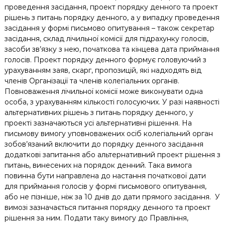
проведення засідання, проект порядку денного та проект
рішень з питань порядку денного, а у випадку проведення
засідання у формі письмово опитування – також секретар
засідання, склад лічильної комісії для підрахунку голосів,
засоби зв’язку з нею, початкова та кінцева дата приймання
голосів. Проект порядку денного формує головуючий з
урахуванням заяв, скарг, пропозицій, які надходять від
членів Організації та членів колегіальних органів.
Повноваження лічильної комісії може виконувати одна
особа, з урахуванням кількості голосуючих. У разі наявності
альтернативних рішень з питань порядку денного, у
проекті зазначаються усі альтернативні рішення. На
письмову вимогу уповноважених осіб колегіальний орган
зобов’язаний включити до порядку денного засідання
додаткові запитання або альтернативний проект рішення з
питань, винесених на порядок денний. Така вимога
повинна бути направлена до настання початкової дати
для приймання голосів у формі письмового опитування,
або не пізніше, ніж за 10 днів до дати прямого засідання. У
вимозі зазначається питання порядку денного та проект
рішення за ним. Подати таку вимогу до Правління,