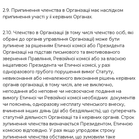
2.9. Припинення членства в Організації має наслідком
припинення участі у її керівних Органах.
2.10. Членство в Організації (в тому числі членство осіб, які
обрані до органів управління Організації) може бути
зупинене за рішенням Етичної комісії або Президента
Організації на підставі письмового та вмотивованого
звернення Правління, Ревізійної комісії або за власною
ініціативою Президента чи Етичної комісії, у разі
одноразового грубого порушення вимог Статуту,
невиконання або неналежного виконання рішень керівних
органів організації, в тому числі, але не виключно,
неподання або неповне чи несвоєчасне подання на
вимогу Етичної чи Ревізійної комісії необхідних документів
чи пояснень, одноразову несплату членського внеску,
вчинення інших діянь (дії або бездіяльність), що суперечать
статутній діяльності Організації та її керівних органів. Строк
зупинення членства визначається Президентом, Етичною
комісією відповідно. У разі якщо упродовж строку
зупинення членства обставини, що зумовили таке