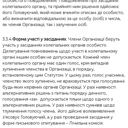
особистого повідомлення. Повідомлення про засідання
колегіального органу, та прийняті ним рішення здійснює
його Головуючий, який може вчиняти описані дії особисто,
або визначити відповідальною за це особу (осіб) з числа,
як членів Організації, так і залучених осіб.
3.3.4.
Форма участі у засіданнях
. Члени Організації беруть
участь у засіданнях колегіальних органів особисто.
Делегування повноважень щодо участі в колегіальному
органі іншим особам не допускається. Кожний член
колегіального органу має один голос, крім випадків
зупинення членства в Організації, в порядку,
встановленому цим Статутом. У цьому разі, голос учасника,
членство якого зупинено, не враховується при голосуванні
будь-яких керівних органів Організації. У разі наявності
альтернативних рішень з питань порядку денного,
голосування «за» допускається тільки щодо одного з
альтернативних рішень. У разі наявності сумнівів щодо
тлумачення голосу члена,
його дійсне волевиявлення
з’ясовує Головуючий, а у разі проведення засідання у
формі письмового опитування – Лічильна комісія.