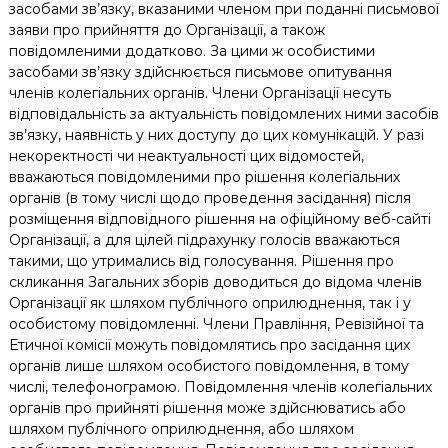
засобами зв’язку, вказаними членом при поданні письмової
заяви про прийняття до Організації, а також
повідомленими додатково. За цими ж особистими
засобами зв’язку здійснюється письмове опитування
членів колегіальних органів. Члени Організації несуть
відповідальність за актуальність повідомлених ними засобів
зв’язку, наявність у них доступу до цих комунікацій. У разі
некоректності чи неактуальності цих відомостей,
вважаються повідомленими про рішення колегіальних
органів (в тому числі щодо проведення засідання) після
розміщення відповідного рішення на офіційному веб-сайті
Організації, а для цілей підрахунку голосів вважаються
такими, що утримались від голосування. Рішення про
скликання Загальних зборів доводиться до відома членів
Організації як шляхом публічного оприлюднення, так і у
особистому повідомленні. Члени Правління, Ревізійної та
Етичної комісії можуть повідомлятись про засідання цих
органів лише шляхом особистого повідомлення, в тому
числі, телефонограмою. Повідомлення членів колегіальних
органів про прийняті рішення може здійснюватись або
шляхом публічного оприлюднення, або шляхом