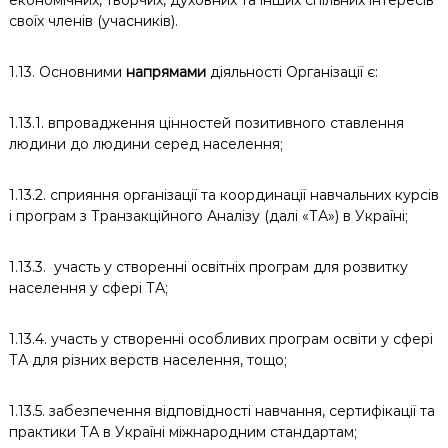
економічних, творчих, духовних та інших спільних інтересів
своїх членів (учасників).
1.13. Основними
напрямами
діяльності Організації є:
1.13.1. впровадження цінностей позитивного ставлення
людини до людини серед населення;
1.13.2. сприяння організації та координації навчальних курсів
і програм з Транзакційного Аналізу (далі «ТА») в Україні;
1.13.3. участь у створенні освітніх програм для розвитку
населення у сфері ТА;
1.13.4. участь у створенні особливих програм освіти у сфері
ТА для різних верств населення, тощо;
1.13.5. забезпечення відповідності навчання, сертифікації та
практики ТА в Україні міжнародним стандартам;