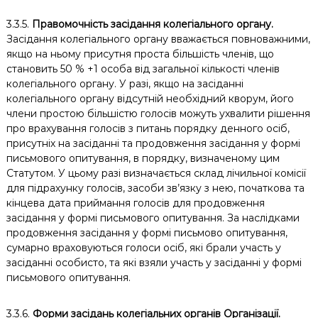
3.3.5.
Правомочність засідання колегіального органу.
Засідання колегіального органу вважається повноважними,
якщо на ньому присутня проста більшість членів, що
становить 50 % +1 особа від загальної кількості членів
колегіального органу. У разі, якщо на засіданні
колегіального органу відсутній необхідний кворум, його
члени простою більшістю голосів можуть ухвалити рішення
про врахування голосів з питань порядку денного осіб,
присутніх на засіданні та продовження засідання у формі
письмового опитування, в порядку, визначеному цим
Статутом. У цьому разі визначається склад лічильної комісії
для підрахунку голосів, засоби зв’язку з нею, початкова та
кінцева дата приймання голосів для продовження
засідання у формі письмового опитування. За наслідками
продовження засідання у формі письмово опитування,
сумарно враховуються голоси осіб, які брали участь у
засіданні особисто, та які взяли участь у засіданні у формі
письмового опитування.
3.3.6.
Форми засідань колегіальних органів Організації.