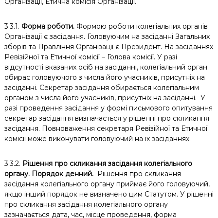
Організації, Етична комісія Організації.
3.3.1.
Форма роботи.
Формою роботи колегіальних органів
Організації є засідання. Головуючим на засіданні Загальних
зборів та Правління Організації є Президент. На засіданнях
Ревізійної та Етичної комісії – Голова комісії. У разі
відсутності вказаних осіб на засіданні, колегіальний орган
обирає головуючого з числа його учасників, присутніх на
засіданні. Секретар засідання обирається колегіальним
органом з числа його учасників, присутніх на засіданні. У
разі проведення засідання у формі письмового опитування
секретар засідання визначається у рішенні про скликання
засідання. Повноваження секретаря Ревізійної та Етичної
комісії може виконувати головуючий на їх засіданнях.
3.3.2.
Рішення про скликання засідання колегіального
органу. Порядок денний.
Рішення про скликання
засідання колегіального органу приймає його головуючий,
якщо інший порядок не визначено цим Статутом. У рішенні
про скликання засідання колегіального органу
зазначається дата, час, місце проведення, форма