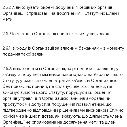
2.5.2.7. виконувати окремі доручення керівних органів
Організації, спрямовані на досягнення її Статутних цілей і
мети.
2.6. Членство в Організації припиняється у випадках:
2.6.1. виходу із Організації за власним бажанням – з моменту
подання такої заяви;
2.6.2. виключення із Організації, за рішенням Правління, у
зв’язку із порушенням вимог законодавства України, цього
Статуту, у разі якщо член втратив зв’язок із Організацією
без поважних причин, не сплачує членські внески, не
виконує вимоги цього Статуту, порушує інші рішення
органів управління Організацією, вчинив аморальний
проступок чи допустив порушення правил етики, що
підтверджено відповідним рішенням чи висновком Етичної
комісії чи з інших підстав, які вказують, що діяльність члена
Організації не спрямована на досягнення мети та цілей