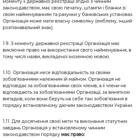
моменту її державної реєстрації згідно з чинним
законодавством, має свою печатку, штампи і бланки зі
своїм найменуванням та рахунки у банківських установах.
Організація може мати власну символіку (емблему, інший
розпізнавальний знак).
1.9. З моменту державної реєстрації Організація має
виключне право на використання свого найменування, в
тому числі назви, викладеної іноземною мовою.
1.10. Організація несе відповідальність за своїми
зобов’язаннями належним їй майном. Організація не
відповідає за зобов’язаннями своїх членів, а її члени не
відповідають за зобов’язаннями Організації, за винятком
випадків, коли вони беруть на себе такі зобов’язання в
порядку встановленому діючим законодавством України.
1.11. Для досягнення своєї мети та виконання статутних
завдань Організація у встановленому чинним
законодавством порядку
має право: