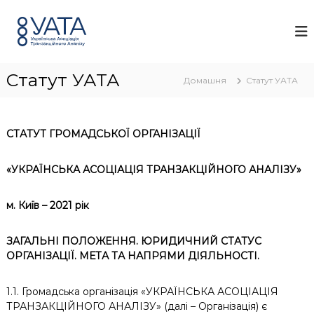
П
У
У
е
к
А
р
р
Т
а
е
А
ї
й
н
Статут УАТА
т
Домашня
Статут УАТА
с
и
ь
д
к
о
а
СТАТУТ
ГРОМАДСЬКОЇ ОРГАНІЗАЦІЇ
а
в
с
м
о
і
«УКРАЇНСЬКА АСОЦІАЦІЯ ТРАНЗАКЦІЙНОГО АНАЛІЗУ»
ц
с
і
т
а
м. Київ – 2021 рік
у
ц
і
я
ЗАГАЛЬНІ ПОЛОЖЕННЯ. ЮРИДИЧНИЙ СТАТУС
т
ОРГАНІЗАЦІЇ. МЕТА ТА НАПРЯМИ ДІЯЛЬНОСТІ.
р
а
н
1.1. Громадська організація «УКРАЇНСЬКА АСОЦІАЦІЯ
з
ТРАНЗАКЦІЙНОГО АНАЛІЗУ» (далі – Організація) є
а