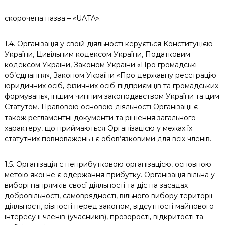
скорочена назва – «UATA».
1.4. Організація у своїй діяльності керується Конституцією
України, Цивільним кодексом України, Податковим
кодексом України, Законом України «Про громадські
об’єднання», Законом України «Про державну реєстрацію
юридичних осіб, фізичних осіб-підприємців та громадських
формувань», іншим чинним законодавством України та цим
Статутом. Правовою основою діяльності Організації є
також регламентні документи та рішення загального
характеру, що приймаються Організацією у межах їх
статутних повноважень і є обов’язковими для всіх членів.
1.5. Організація є неприбутковою організацією, основною
метою якої не є одержання прибутку. Організація вільна у
виборі напрямків своєї діяльності та діє на засадах
добровільності, самоврядності, вільного вибору території
діяльності, рівності перед законом, відсутності майнового
інтересу її членів (учасників), прозорості, відкритості та