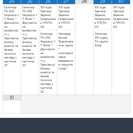
24
25
26
27
28
29
30
Семінар
Семінар
101 курс
101 курс
101 курс
101 курс
ТА-202
ТА-202
Тренер:
Тренер:
Тренер:
Тренер:
Черкаси-1
Черкаси-1
Зорина
Зорина
Зорина
Зорина
7 Тема: "
7 Тема: "
Севальнев
Севальнев
Севальнев
Севальнев
Діагности
Діагности
а ПТСТА-
а ПТСТА-
а ПТСТА-
а ПТСТА-
ка
ка
(п)
(п)
(п)
(п)
особистос
особистос
Семінар
Ужгород
Семінар
ті у
ті у
ТА-202
(очно)
101 курсу
Транзакці
Транзакці
Черкаси-1
Терапевти
ТА групи
йному
йному
7 Тема: "
чна група
Київ
аналізі та
аналізі та
Діагности
"
базові
базові
ка
конструкт
техніки
техніки
особистос
ивне
методу (
методу (
ті у
вираженн
частина
частина
Транзакці
я почуття
2)".
2)".
йному
гніву".
аналізі та
базові
техніки
методу (
частина
2)".
31