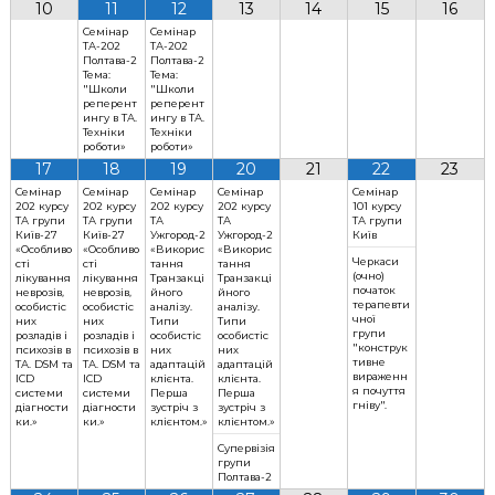
10
11
12
13
14
15
16
к
Семінар
Семінар
ц
ТА-202
ТА-202
і
Полтава-2
Полтава-2
Тема:
Тема:
й
"Школи
"Школи
н
реперент
реперент
о
ингу в ТА.
ингу в ТА.
Техніки
Техніки
г
роботи»
роботи»
о
17
18
19
20
21
22
23
а
Семінар
Семінар
Семінар
Семінар
Семінар
н
202 курсу
202 курсу
202 курсу
202 курсу
101 курсу
а
ТА групи
ТА групи
ТА
ТА
ТА групи
л
Київ-27
Київ-27
Ужгород-2
Ужгород-2
Київ
«Особливо
«Особливо
«Викорис
«Викорис
і
Черкаси
сті
сті
тання
тання
з
(очно)
лікування
лікування
Транзакці
Транзакці
початок
неврозів,
неврозів,
йного
йного
у
терапевти
особистіс
особистіс
аналізу.
аналізу.
чної
них
них
Типи
Типи
групи
розладів і
розладів і
особистіс
особистіс
"конструк
психозів в
психозів в
них
них
тивне
ТА. DSM та
ТА. DSM та
адаптацій
адаптацій
вираженн
ICD
ICD
клієнта.
клієнта.
я почуття
системи
системи
Перша
Перша
гніву".
діагности
діагности
зустріч з
зустріч з
ки.»
ки.»
клієнтом.»
клієнтом.»
Супервізія
групи
Полтава-2