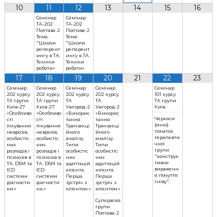
10
11
12
13
14
15
16
к
ц
Семінар
Семінар
ТА-202
ТА-202
і
Полтава-2
Полтава-2
й
Тема:
Тема:
н
"Школи
"Школи
реперент
реперент
о
ингу в ТА.
ингу в ТА.
г
Техніки
Техніки
о
роботи»
роботи»
17
18
а
19
20
21
22
23
н
Семінар
Семінар
Семінар
Семінар
Семінар
а
202 курсу
202 курсу
202 курсу
202 курсу
101 курсу
ТА групи
ТА групи
ТА
ТА
ТА групи
л
Київ-27
Київ-27
Ужгород-2
Ужгород-2
Київ
і
«Особливо
«Особливо
«Викорис
«Викорис
Черкаси
сті
сті
тання
тання
з
(очно)
лікування
лікування
Транзакці
Транзакці
у
початок
неврозів,
неврозів,
йного
йного
терапевти
особистіс
особистіс
аналізу.
аналізу.
чної
них
них
Типи
Типи
групи
розладів і
розладів і
особистіс
особистіс
"конструк
психозів в
психозів в
них
них
тивне
ТА. DSM та
ТА. DSM та
адаптацій
адаптацій
вираженн
ICD
ICD
клієнта.
клієнта.
я почуття
системи
системи
Перша
Перша
гніву".
діагности
діагности
зустріч з
зустріч з
ки.»
ки.»
клієнтом.»
клієнтом.»
Супервізія
групи
Полтава-2