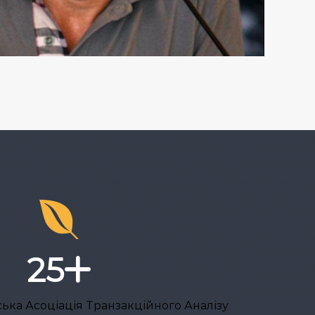
25
нська Асоціація Транзакційного Аналізу