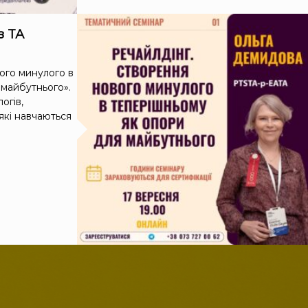
з ТА
ого минулого в
 майбутнього».
огів,
 які навчаються