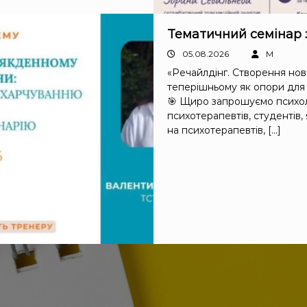
Тематичний семінар 
05.08.2026
M
«Речайлдінг. Створення нов
теперішньому як опори для
🎯 Щиро запрошуємо психол
психотерапевтів, студентів,
на психотерапевтів, […]