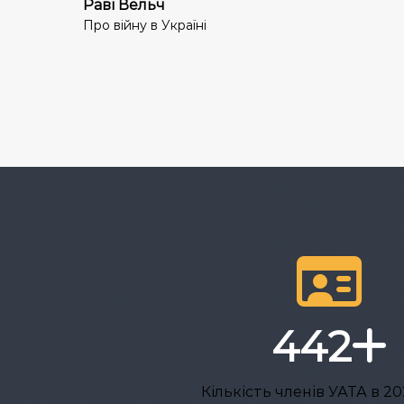
Раві Вельч
Про війну в Україні
442
Кількість членів УАТА в 20