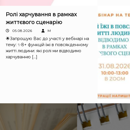
у
Ролі харчування в рамках
життєвого сценарію
05.08.2026
M
🌟Запрошую Вас до участі у вебінарі на
тему: ✨8+ функцій їжі в повсякденному
житті людини: які ролі ми відводимо
харчуванню […]