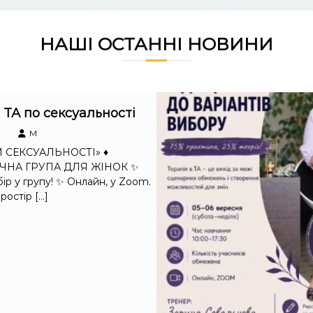
НАШІ ОСТАННІ НОВИНИ
 ТА по сексуальності
M
И СЕКСУАЛЬНОСТІ» ♦️
ЧНА ГРУПА ДЛЯ ЖІНОК ✨
ір у групу! ✨ Онлайн, у Zoom.
остір […]