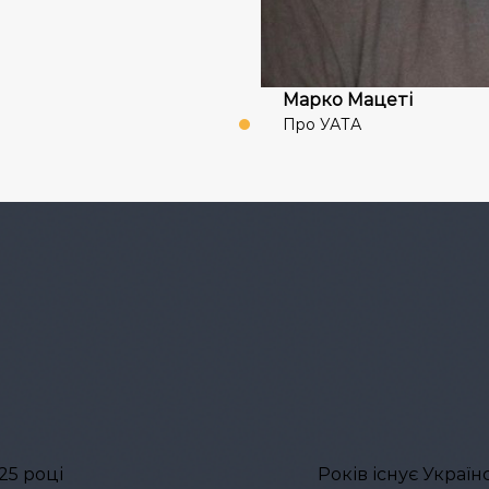
Марко Мацеті
Про УАТА
25 році
Років існує Украї