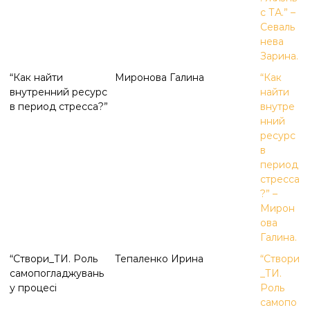
к
с ТА.” –
ц
Севаль
і
нева
й
Зарина.
н
о
“Как найти
Миронова Галина
“Как
г
внутренний ресурс
найти
о
в период стресса?”
внутре
а
нний
н
ресурс
а
л
в
і
период
з
стресса
у
?” –
Мирон
ова
Галина.
“Створи_ТИ. Роль
Тепаленко Ирина
“Створи
самопогладжувань
_ТИ.
у процесi
Роль
самопо