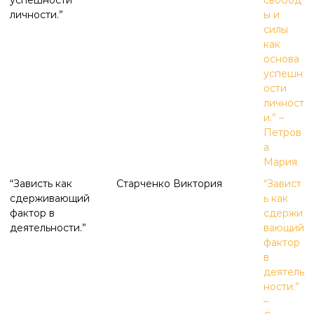
успешности
свобод
личности.”
ы и
силы
как
основа
успешн
ости
личност
и.” –
Петров
а
Мария.
“Зависть как
Старченко Виктория
“Завист
сдерживающий
ь как
фактор в
сдержи
деятельности.”
вающий
фактор
в
деятель
ности.”
–