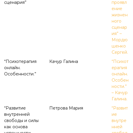
сценария”
проявл
ение
жизнен
ного
сценар
ия” –
Мордю
шенко
Сергей.
“Психотерапия
Качур Галина
“Психот
онлайн.
ерапия
Особенности.”
онлайн.
Особен
ности.”
– Качур
Галина.
“Развитие
Петрова Мария
“Развит
внутренней
ие
свободы и силы
внутре
как основа
нней