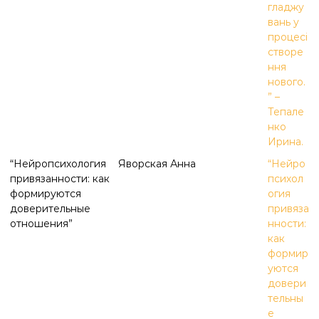
гладжу
вань у
процесi
створе
ння
нового.
” –
Тепале
нко
Ирина.
“Нейропсихология
Яворская Анна
“Нейро
привязанности: как
психол
формируются
огия
доверительные
привяза
отношения”
нности:
как
формир
уются
довери
тельны
е