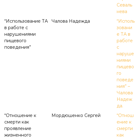
Севаль
нева
“Использование ТА
Чалова Надежда
“Исполь
в работе с
зовани
нарушениями
е ТА в
пищевого
работе
поведения”
с
наруше
ниями
пищево
го
поведе
ния” –
Чалова
Надеж
да.
“Отношение к
Мордюшенко Сергей
“Отнош
смерти как
ение к
проявление
смерти
жизненного
как