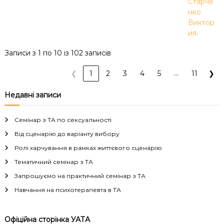
Старче
нко
Виктор
ия.
Записи з 1 по 10 із 102 записів
…
❮
1
2
3
4
5
11
❯
Недавні записи
Семінар з ТА по сексуальності
Від сценарію до варіанту вибору
Ролі харчування в рамках життєвого сценарію
Тематичний семінар з ТА
Запрошуємо на практичний семінар з ТА
Навчання на психотерапевта в ТА
Офіційна сторінка УАТА