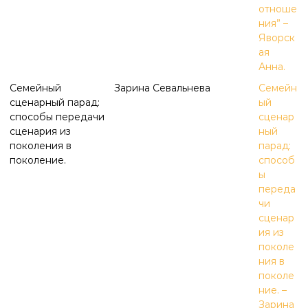
отноше
ния” –
Яворск
ая
Анна.
Семейный
Зарина Севальнева
Семейн
сценарный парад:
ый
способы передачи
сценар
сценария из
ный
поколения в
парад:
поколение.
способ
ы
переда
чи
сценар
ия из
поколе
ния в
поколе
ние. –
Зарина