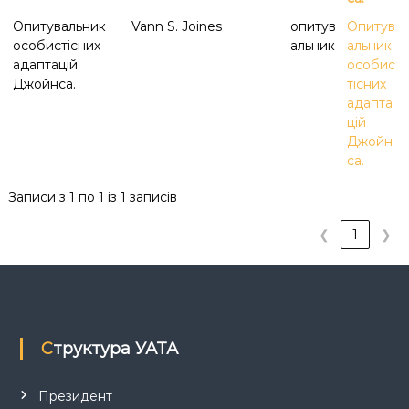
к
Опитувальник
Vann S. Joines
опитув
Опитув
ц
особистісних
альник
альник
і
адаптацій
й
особис
н
Джойнса.
тісних
о
адапта
г
цій
о
Джойн
а
са.
н
а
л
Записи з 1 по 1 із 1 записів
і
з
❮
1
❯
у
Структура УАТА
Президент