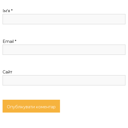
а
Ім'я
*
п
и
с
Email
*
і
в
Сайт