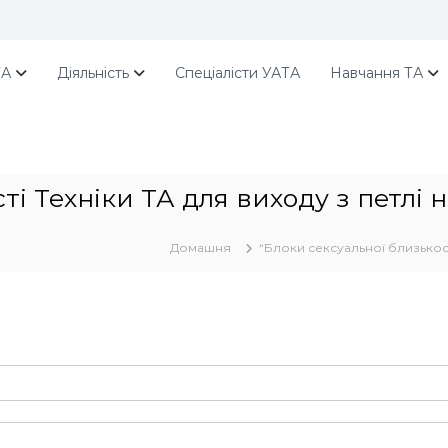
ТА
Діяльність
Спеціалісти УАТА
Навчання ТА
ті Техніки ТА для виходу з петлі 
Домашня
“Блоки сексуальної близькості