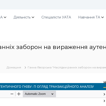
ТА
Діяльність
Спеціалісти УАТА
Навчання ТА
анніх заборон на вираження аутен
Домашня
Ганна Яворська “Наслідки ранніх заборон на вираж
Н