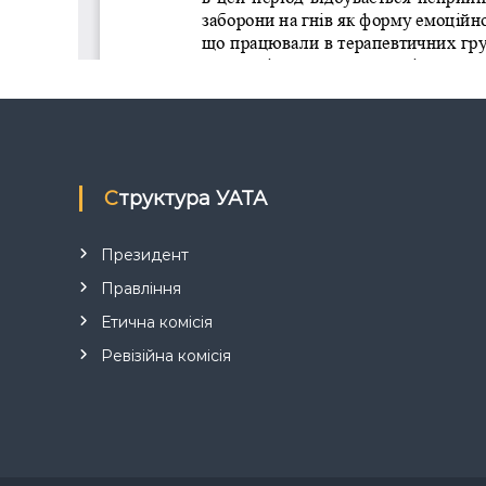
у
Структура УАТА
Президент
Правління
Етична комісія
Ревізійна комісія