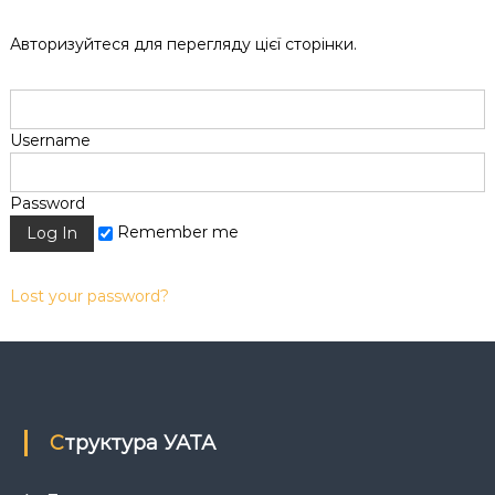
к
ц
Авторизуйтеся для перегляду цієї сторінки.
і
й
н
о
г
Username
о
а
н
Password
а
Remember me
л
і
з
Lost your password?
у
Структура УАТА