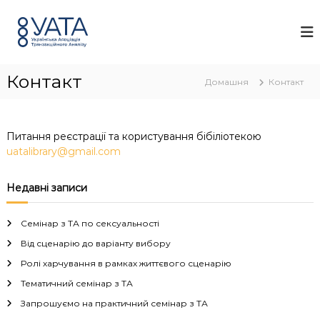
П
У
У
е
к
А
р
р
Т
а
е
А
ї
й
н
Контакт
т
Домашня
Контакт
с
и
ь
д
к
о
а
Питання реєстрації та користування бібіліотекою
а
в
uatalibrary@gmail.com
с
м
о
і
ц
с
Недавні записи
і
т
а
у
ц
Семінар з ТА по сексуальності
і
я
Від сценарію до варіанту вибору
т
Ролі харчування в рамках життєвого сценарію
р
а
Тематичний семінар з ТА
н
Запрошуємо на практичний семінар з ТА
з
а