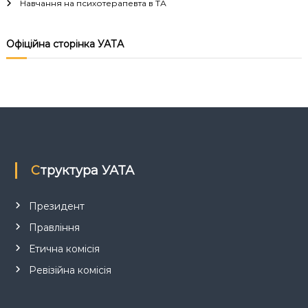
Навчання на психотерапевта в ТА
к
ц
і
Офіційна сторінка УАТА
й
н
о
г
о
а
н
а
л
і
Структура УАТА
з
у
Президент
Правління
Етична комісія
Ревізійна комісія