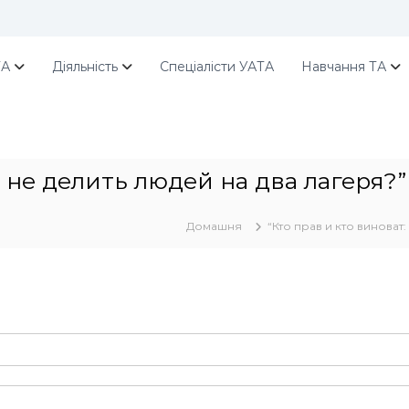
ТА
Діяльність
Спеціалісти УАТА
Навчання ТА
к не делить людей на два лагеря?
Домашня
“Кто прав и кто виноват