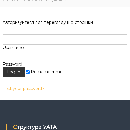
ИНТЕРПРЕТАЦИИ – Вэнн С. Джойнс
к
ц
і
й
Авторизуйтеся для перегляду цієї сторінки.
н
о
г
о
а
Username
н
а
л
Password
і
Remember me
з
у
Lost your password?
Структура УАТА