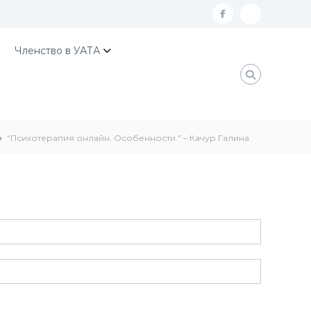
f
К
a
о
Членство в УАТА
c
н
e
т
b
а
o
к
“Психотерапия онлайн. Особенности.” – Качур Галина.
o
т
k
и
У
А
Т
А