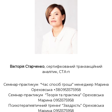
Вікторія Старченко
, сертифікований транзакційний
аналітик, СТА-п
Семінар-практикум “Час спосіб гроші” менеджер Марина
Ореховська +380953575958
Семінар-практикум “Теорія та практика” Ореховська
Марина 0953575958
Психотерапевтичний тренінг “Заздрість” Ореховська
Марина 0953575958