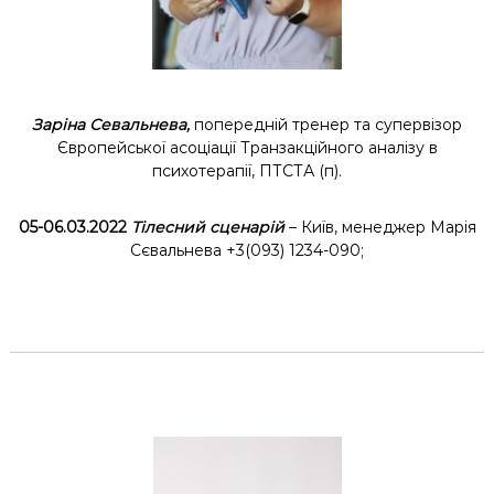
к
ц
і
й
н
о
Заріна Севальнева,
попередній тренер та супервізор
г
Європейської асоціації Транзакційного аналізу в
о
психотерапії, ПТСТА (п).
а
н
а
05-06.03.2022
Тілесний сценарій
– Київ, менеджер Марія
л
Сєвальнева +3(093) 1234-090;
і
з
у