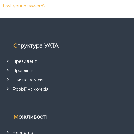
к
Lost your password?
ц
і
й
н
о
г
о
Структура УАТА
а
н
а
Президент
л
і
Правління
з
Етична комісія
у
Ревізійна комісія
Можливості
Членство