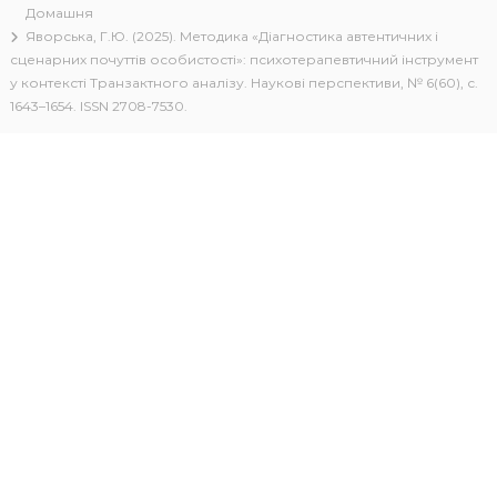
Домашня
к
Яворська, Г.Ю. (2025). Методика «Діагностика автентичних і
ц
і
сценарних почуттів особистості»: психотерапевтичний інструмент
й
у контексті Транзактного аналізу. Наукові перспективи, № 6(60), с.
н
1643–1654. ISSN 2708-7530.
о
г
о
а
н
а
л
і
з
у