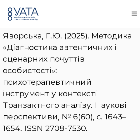
П
У
У
е
к
А
р
р
Т
а
е
А
ї
й
н
Яворська, Г.Ю. (2025). Методика
т
с
и
ь
«Діагностика автентичних і
д
к
о
а
сценарних почуттів
а
в
с
м
особистості»:
о
і
ц
психотерапевтичний
с
і
т
а
інструмент у контексті
у
ц
і
Транзактного аналізу. Наукові
я
т
перспективи, № 6(60), с. 1643–
р
а
1654. ISSN 2708-7530.
н
з
а