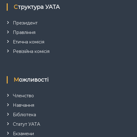
Структура УАТА
и
с
Президент
Правління
і
Етична комісія
в
Ревізійна комісія
Можливості
Членство
Навчання
Бібліотека
Статут УАТА
Екзамени