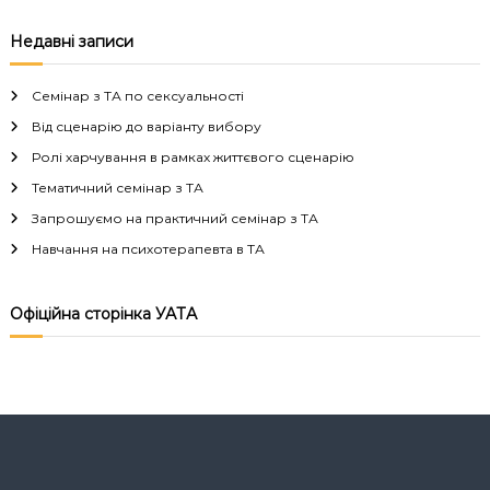
в
Недавні записи
і
Семінар з ТА по сексуальності
г
Від сценарію до варіанту вибору
Ролі харчування в рамках життєвого сценарію
а
Тематичний семінар з ТА
Запрошуємо на практичний семінар з ТА
ц
Навчання на психотерапевта в ТА
і
Офіційна сторінка УАТА
я
з
а
п