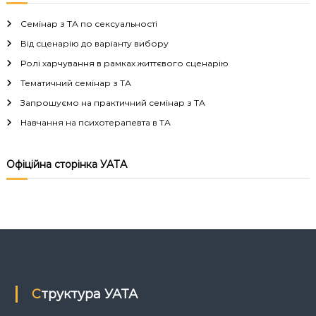
і
Семінар з ТА по сексуальності
г
Від сценарію до варіанту вибору
а
Ролі харчування в рамках життєвого сценарію
Тематичний семінар з ТА
ц
Запрошуємо на практичний семінар з ТА
і
Навчання на психотерапевта в ТА
я
Офіційна сторінка УАТА
з
а
п
и
Структура УАТА