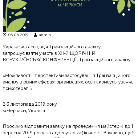
к
ц
і
й
н
о
03.08.2019
admin
г
о
Українська асоціація Транзакційного аналізу
а
запрошує взяти участь в XII-й ЩОРІЧНІЙ
н
ВСЕУКРАЇНСЬКіЇ КОНФЕРЕНЦІЇ Транзакційного аналізу:
а
л
і
«Можливості і перспективи застосування Транзакційного
з
аналізу в різних сферах: організаціях, освіті, консультуванні,
у
психотерапії»
2-3 листопада 2019 року
м.Черкаси, Україна
Просимо відправити заявку на проведення майстерні до 1
вересня 2019 року на адресу: adiza@ukr.net. Важливо, щоб