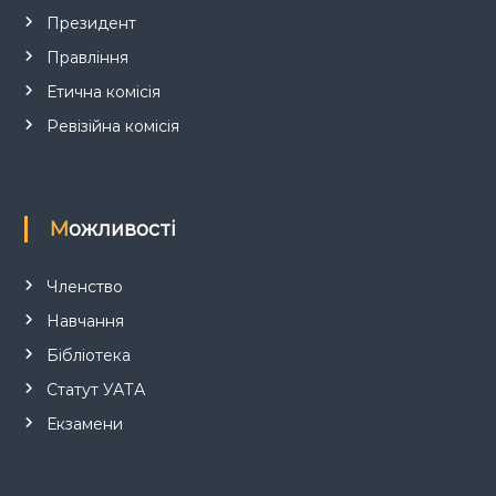
с
Президент
і
Правління
в
Етична комісія
Ревізійна комісія
Можливості
Членство
Навчання
Бібліотека
Статут УАТА
Екзамени