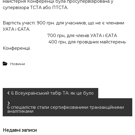
майстерня Конференції була просупервізірована у
супервізора ТСТА або ПТСТА.
Вартість участі: 900 грн. для учасників, що не є членами
УАТА і ЄАТА.
700 грн, для членів УАТА і ЄАТА
400 грн, для провідних майстерень
Конференції.
Новини
Н
6 Всеукраїнський табір ТА: як це було
а
6 спеціалістів стали сертифікованими транзакційними
аналітиками
в
Недавні записи