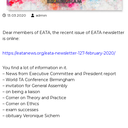
к
ц
і
13.03.2020
admin
й
н
о
Dear members of EATA, the recent issue of EATA newsletter
г
is online:
о
а
н
https://eatanews.org/eata-
newsletter-127-february-2020/
а
л
і
You find a lot of information in it.
з
– News from Executive Committee and President report
у
– World TA Conference Birmingham
– invitation for General Assembly
– on being a liaison
– Corner on Theory and Practice
– Corner on Ethics
– exam successes
– obituary Veronique Sichem