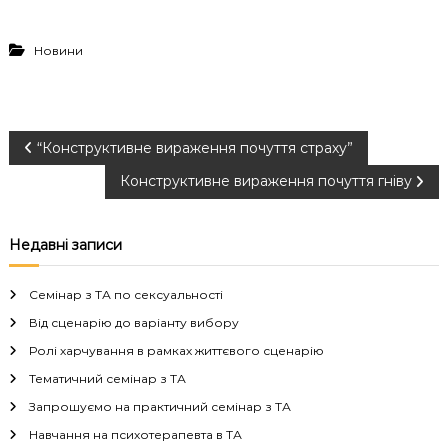
Новини
Н
“Конструктивне вираження почуття страху”
Конструктивне вираження почуття гніву
а
в
Недавні записи
і
Семінар з ТА по сексуальності
г
Від сценарію до варіанту вибору
Ролі харчування в рамках життєвого сценарію
а
Тематичний семінар з ТА
Запрошуємо на практичний семінар з ТА
ц
Навчання на психотерапевта в ТА