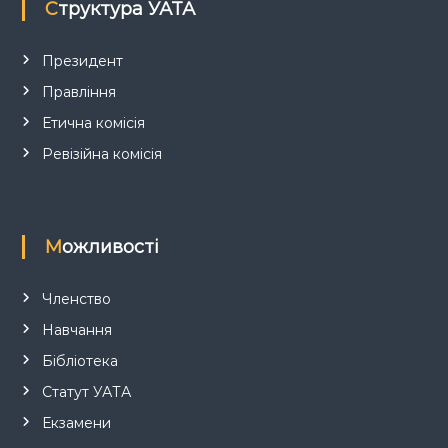
п
Структура УАТА
и
Президент
Правління
с
Етична комісія
і
Ревізійна комісія
в
Можливості
Членство
Навчання
Бібліотека
Статут УАТА
Екзамени