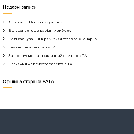
а
Недавні записи
в
Семінар з ТА по сексуальності
і
Від сценарію до варіанту вибору
Ролі харчування в рамках життєвого сценарію
г
Тематичний семінар з ТА
а
Запрошуємо на практичний семінар з ТА
Навчання на психотерапевта в ТА
ц
і
Офіційна сторінка УАТА
я
з
а