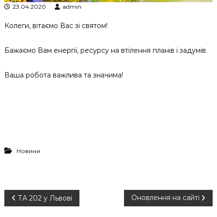
23.04.2020
admin
к
ц
і
Колеги, вітаємо Вас зі святом!
й
н
Бажаємо Вам енергії, ресурсу на втілення планів і задумів.
о
г
о
Ваша робота важлива та значима!
а
н
а
л
і
з
у
Новини
Н
Оновлення на сайті
ТА 202 у Львові