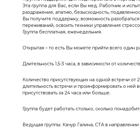
у
Эта группа для Вас, если Вы мед. Работник и испы
раздражение, апатию, безысходность, подавленнос
Вы получите поддержку, возможность разобраться
переживаний, освоить техники управления стрессо
Группа бесплатная, еженедельния.
Открытая – то есть Вы можете прийти всего один р
Длительность 1,5-3 часа, в зависимости от количес
Количество присутствующих на одной встречи от 2
длительность встречи и проинформировать о ней в
присутствовать за 24 часа или больше.
Группа будет работать столько, сколько понадобит
Ведущая группы: Качур Галина, СТА в направлении