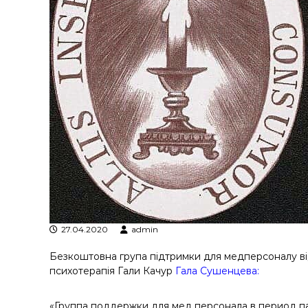
я
т
р
а
н
з
а
к
ц
і
й
н
о
г
о
а
27.04.2020
admin
н
а
Безкоштовна група підтримки для медперсоналу від
л
психотерапія Гали Качур
Гала Сушенцева
:
і
з
«Группа поддержки для мед персонала в период п