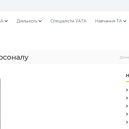
ТА
Діяльність
Спеціалісти УАТА
Навчання ТА
рсоналу
Дом
Н