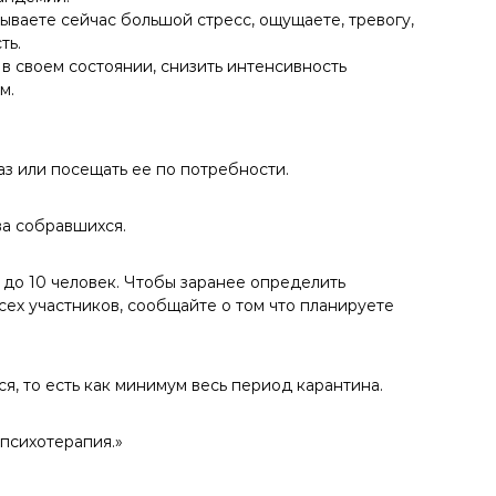
тываете сейчас большой стресс, ощущаете, тревогу,
ть.
 в своем
состоянии, снизить интенсивность
м.
аз или посещать ее по потребности.
тва собравшихся.
 до 10 человек. Чтобы заранее определить
сех участников, сообщайте о том что планируете
ся, то есть как минимум весь период карантина.
 психотерапия.»