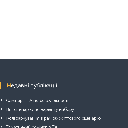
Недавні публікації
Семінар з ТА по сексуальності
Від сценарію до варіанту вибору
Ролі харчування в рамках життєвого сценарію
Тематичний семінар з ТА