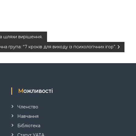
та шляхи вирішення.
на група: “7 кроків для виходу із психологічних ігор”.
Можливості
Членство
Навчання
Бібліотека
Статут УАТА