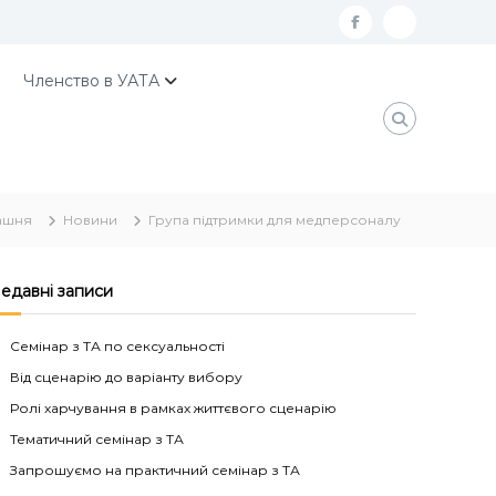
f
К
a
о
Членство в УАТА
c
н
e
т
b
а
o
к
ашня
Новини
Група підтримки для медперсоналу
o
т
k
и
У
едавні записи
А
Семінар з ТА по сексуальності
Т
Від сценарію до варіанту вибору
А
Ролі харчування в рамках життєвого сценарію
Тематичний семінар з ТА
Запрошуємо на практичний семінар з ТА