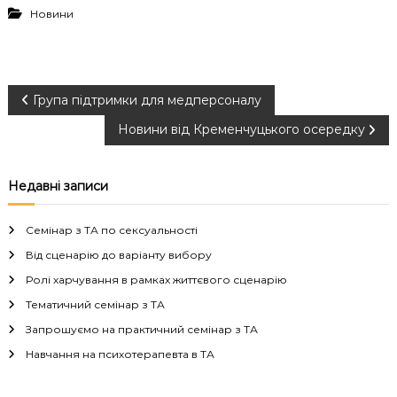
Новини
Н
Група підтримки для медперсоналу
Новини від Кременчуцького осередку
а
в
Недавні записи
і
Семінар з ТА по сексуальності
г
Від сценарію до варіанту вибору
Ролі харчування в рамках життєвого сценарію
а
Тематичний семінар з ТА
Запрошуємо на практичний семінар з ТА
ц
Навчання на психотерапевта в ТА
і