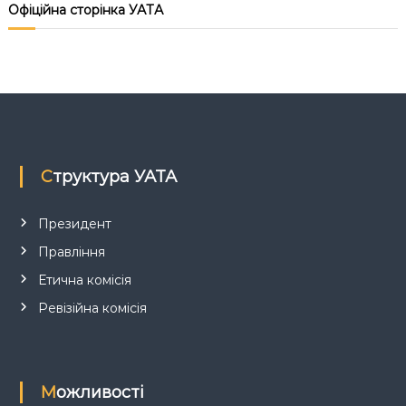
Офіційна сторінка УАТА
я
з
а
п
Структура УАТА
и
с
Президент
Правління
і
Етична комісія
в
Ревізійна комісія
Можливості