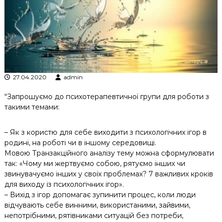
к
ц
і
й
н
о
г
о
27.04.2020
admin
а
н
“Запрошуємо до психотерапевтичної групи для роботи з
а
л
такими темами:
і
з
– Як з користю для себе виходити з психологічних ігор в
у
родині, на роботі чи в іншому середовищі.
Мовою Транзакційного аналізу тему можна сформулювати
так: «Чому ми жертвуємо собою, рятуємо інших чи
звинувачуємо інших у своїх проблемах? 7 важливих кроків
для виходу із психологічних ігор».
– Вихід з ігор допомагає зупинити процес, коли люди
відчувають себе винними, використаними, зайвими,
непотрібними, рятівниками ситуацій без потреби,