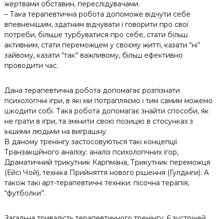
жертвами обставин, переслідувачами.
– Така терапевтична робота допоможе відчути себе
впевненішим, здатним відчувати і говорити про свої
потреби, більше турбуватися про себе, стати більш
активним, стати переможцем у своєму житті, казати “ні”
зайвому, казати “так” важливому, більш ефективно
проводити час.
Дана терапевтична робота допомагає розпізнати
психологічні ігри, в які ми потрапляємо і тим самим можемо
шкодити собі. Така робота допомагає знайти способи, як
не грати в ігри, та змінити свою позицію в стосунках з
іншими людьми на виграшну.
В даному тренінгу застосовуються такі концепції
Транзакційного аналізу: аналіз психологічних ігор,
Драматичний трикутник Карпмана, Трикутник переможця
(Ейсі Чой), техніка Прийняття нового рішення (Гулдінги). А
також такі арт-терапевтичні техніки: пісочна терапія,
“футболки”.
Загальна тривалість терапевтичного тренінгу: 6 зустрічей