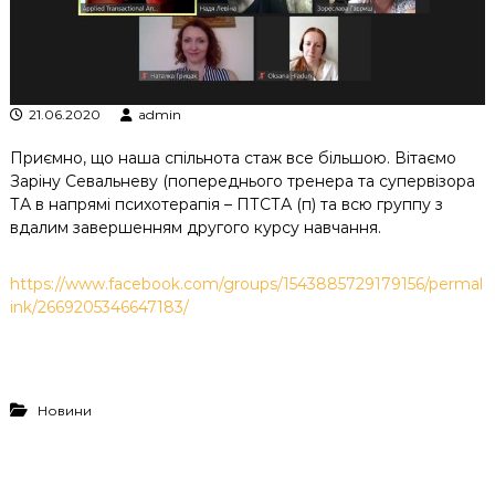
к
ц
і
й
н
21.06.2020
admin
о
г
Приємно, що наша спільнота стаж все більшою. Вітаємо
о
а
Заріну Севальневу (попереднього тренера та супервізора
н
ТА в напрямі психотерапія – ПТСТА (п) та всю группу з
а
вдалим завершенням другого курсу навчання.
л
і
з
https://www.facebook.com/groups/1543885729179156/permal
у
ink/2669205346647183/
Новини