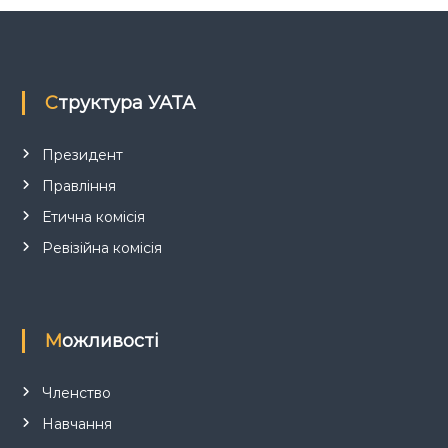
а
п
Структура УАТА
и
с
Президент
Правління
і
Етична комісія
в
Ревізійна комісія
Можливості
Членство
Навчання