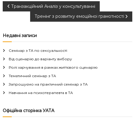
Н
Транзакційний Аналіз у консультуванні
Тренінг з розвитку емоційноі грамотності
а
в
Недавні записи
і
Семінар з ТА по сексуальності
г
Від сценарію до варіанту вибору
Ролі харчування в рамках життєвого сценарію
а
Тематичний семінар з ТА
Запрошуємо на практичний семінар з ТА
ц
Навчання на психотерапевта в ТА
і
Офіційна сторінка УАТА
я
з