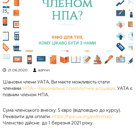
к
ц
і
й
н
о
г
о
а
н
а
л
21.06.2020
admin
і
з
у
Шановні члени УАТА, Ви маєте можливість стати
членами
НПА – Національна психологічна асоціація
. УАТА є
повним членом НПА.
Сума членського внеску: 5 євро (відповідно до курсу).
Реквізити для оплати:
https://npa-ua.org/pidtrimati/
Членство дійсне: до 1 березня 2021 року.