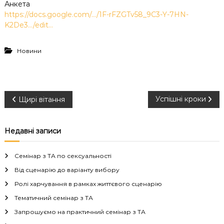
Анкета
https://docs.google.com/…/1F-rFZGTv58_9C3-Y-7HN-
K2De3…/edit…
Новини
Н
Успішні кроки
Щирі вітання
а
Недавні записи
в
Семінар з ТА по сексуальності
і
Від сценарію до варіанту вибору
Ролі харчування в рамках життєвого сценарію
г
Тематичний семінар з ТА
а
Запрошуємо на практичний семінар з ТА