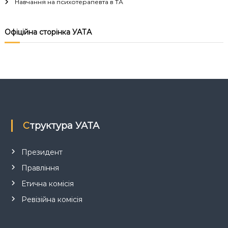
Навчання на психотерапевта в ТА
ц
і
Офіційна сторінка УАТА
я
з
а
п
Структура УАТА
и
Президент
Правління
с
Етична комісія
і
Ревізійна комісія
в