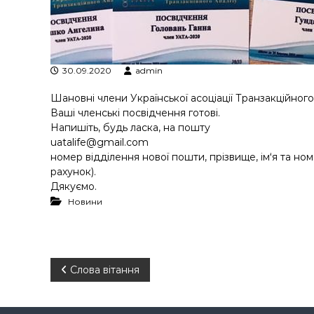
у
30.09.2020
admin
Шановні члени Української асоціації Транзакційного 
Ваші членські посвідчення готові.
Напишіть, будь ласка, на пошту
uatalife@gmail.com
номер відділення нової пошти, прізвище, ім‘я та н
рахунок).
Дякуємо.
Новини
Н
Слова вітання
а