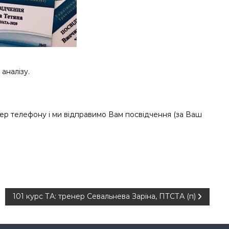
аналізу.
омер телефону і ми відправимо Вам посвідчення (за Ваш
101 курс ТА: тренер Севальнева Заріна, ПТСТА (п)