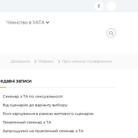
f
К
a
о
Членство в УАТА
c
н
e
т
b
а
o
к
Домашня
Новини
Про членсьі посвідчення
o
т
k
и
У
едавні записи
А
Семінар з ТА по сексуальності
Т
Від сценарію до варіанту вибору
А
Ролі харчування в рамках життєвого сценарію
Тематичний семінар з ТА
Запрошуємо на практичний семінар з ТА