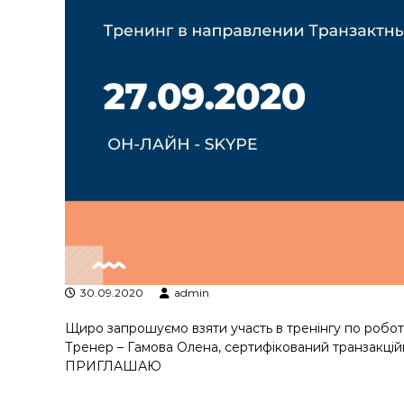
я
т
р
а
н
з
а
к
ц
і
й
н
о
г
о
а
30.09.2020
admin
н
а
Щиро запрошуємо взяти участь в тренінгу по роботі
л
Тренер – Гамова Олена, сертифікований транзакційн
і
ПРИГЛАШАЮ
з