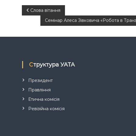
Н
Слова вітання
Семінар Алеса Зівковича «Робота в Транз
а
в
і
г
Структура УАТА
а
Президент
Правління
ц
Етична комісія
і
Ревізійна комісія
я
з