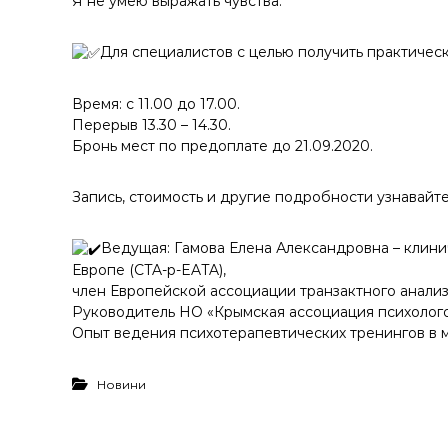
Я не умею выражать чувства.
Для специалистов с целью получить практичес
Время: с 11.00 до 17.00.
Перерыв 13.30 – 14.30.
Бронь мест по предоплате до 21.09.2020.
Запись, стоимость и другие подробности узнавайте 
Ведущая: Гамова Елена Александровна – клини
Европе (CTA-p-EATA),
член Европейской ассоциации транзактного анализ
Руководитель НО «Крымская ассоциация психолого
Опыт ведения психотерапевтических тренингов в м
Новини