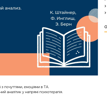
О
 з почуттями, емоціями в ТА.
ий аналітик у напрямі психотерапія.