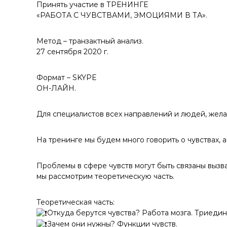
у
Принять участие в ТРЕНИНГЕ
«РАБОТА С ЧУВСТВАМИ, ЭМОЦИЯМИ В ТА».
Метод – транзактный анализ.
27 сентября 2020 г.
Формат – SKYPE
ОН-ЛАЙН.
Для специалистов всех направлений и людей, жел
На тренинге мы будем много говорить о чувствах, а
Проблемы в сфере чувств могут быть связаны выз
мы рассмотрим теоретическую часть.
Теоретическая часть:
Откуда берутся чувства? Работа мозга. Триедин
Зачем они нужны? Функции чувств.