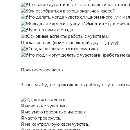
Что такое аутентичные (настоящие) и рэкетные 
Как разобраться в эмоциональном хаосе?
Что делать, когда чувств слишком много или ма
Всегда ли верна интуиция? Эмпатия – где мое, а
Чувство вины и стыда.
Основные аспекты работы с чувствами.
Поглаживания (внимание людей друг к другу).
Откуда возникает психосоматика.
Что люди могут делать с чувствами (работа мех
Практическая часть:
3 часа мы будем практиковать работу с аутентичны
Для кого тренинг:
Я ничего не чувствую.
Я не умею говорить о чувствах.
Я часто тревожусь.
Я не контролирую свои чувства.