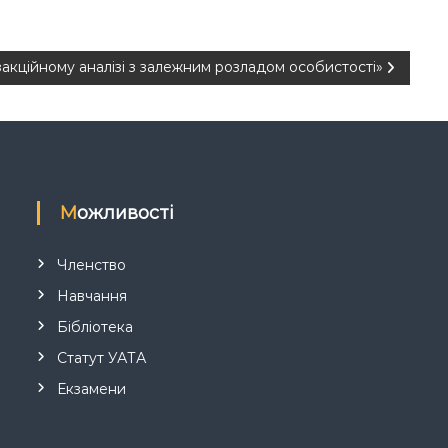
акційному аналізі з залежним розладом особистості»
Можливості
Членство
Навчання
Бібліотека
Статут УАТА
Екзамени