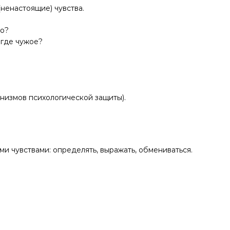
(ненастоящие) чувства.
ло?
 где чужое?
анизмов психологической защиты).
ми чувствами: определять, выражать, обмениваться.