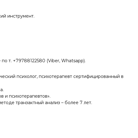
кий инструмент.
по т. +79788122580 (Viber, Whatsapp).
ческий психолог, психотерапевт сертифицированный в
а.
в и психотерапевтов».
етоде транзактный анализ – более 7 лет.