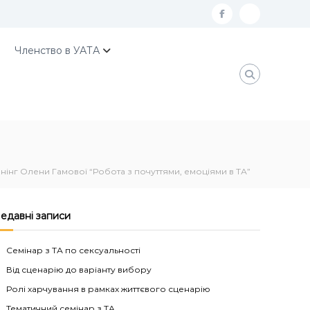
f
К
a
о
Членство в УАТА
c
н
e
т
b
а
o
к
o
т
k
и
нінг Олени Гамової “Робота з почуттями, емоціями в ТА”
У
А
едавні записи
Т
А
Семінар з ТА по сексуальності
Від сценарію до варіанту вибору
Ролі харчування в рамках життєвого сценарію
Тематичний семінар з ТА