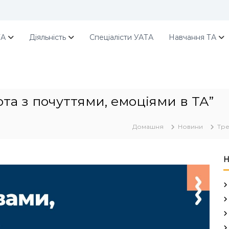
ТА
Діяльність
Спеціалісти УАТА
Навчання ТА
ота з почуттями, емоціями в ТА”
Домашня
Новини
Тре
Н