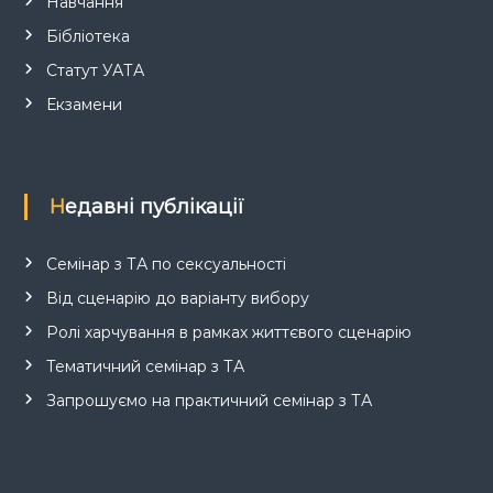
Навчання
Бібліотека
Статут УАТА
Екзамени
Недавні публікації
Семінар з ТА по сексуальності
Від сценарію до варіанту вибору
Ролі харчування в рамках життєвого сценарію
Тематичний семінар з ТА
Запрошуємо на практичний семінар з ТА