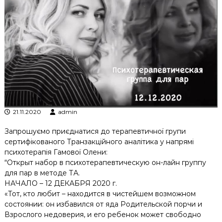
к
ц
і
й
н
о
г
о
а
н
а
л
21.11.2020
admin
і
з
Запрошуємо приєднатися до терапевтичної групи
у
сертифікованого Транзакційного аналітика у напрямі
психотерапія Гамової Олени:
“Открыт набор в психотерапевтическую он-лайн группу
для пар в методе ТА.
НАЧАЛО – 12 ДЕКАБРЯ 2020 г.
«Тот, кто любит – находится в чистейшем возможном
состоянии: он избавился от яда Родительской порчи и
Взрослого недоверия, и его ребенок может свободно