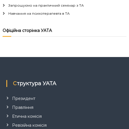
ц
Запрошуємо на практичний семінар з ТА
Навчання на психотерапевта в ТА
і
я
Офіційна сторінка УАТА
з
а
п
и
Структура УАТА
с
Президент
і
Правління
Етична комісія
в
Ревізійна комісія