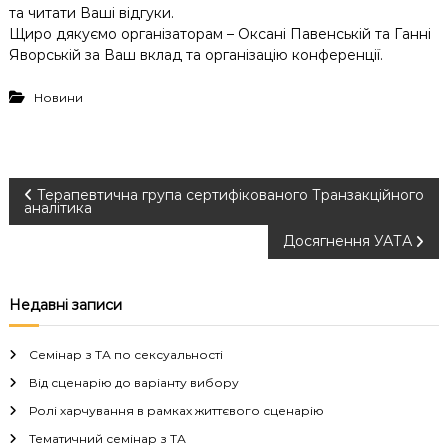
та читати Ваші відгуки.
Щиро дякуємо організаторам – Оксані Павенській та Ганні
Яворській за Ваш вклад та організацію конференції.
Новини
Н
Терапевтична група сертифікованого Транзакційного
аналітика
а
Досягнення УАТА
в
Недавні записи
і
Семінар з ТА по сексуальності
г
Від сценарію до варіанту вибору
Ролі харчування в рамках життєвого сценарію
а
Тематичний семінар з ТА