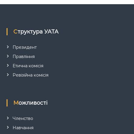
з
а
п
Структура УАТА
и
Президент
Правління
с
Етична комісія
і
Ревізійна комісія
в
Можливості
Членство
Навчання