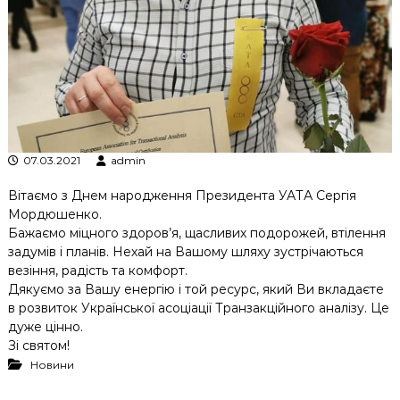
к
ц
і
й
н
о
г
о
а
н
07.03.2021
admin
а
л
Вітаємо з Днем народження Президента УАТА Сергія
і
Мордюшенко.
з
Бажаємо міцного здоров’я, щасливих подорожей, втілення
у
задумів і планів. Нехай на Вашому шляху зустрічаються
везіння, радість та комфорт.
Дякуємо за Вашу енергію і той ресурс, який Ви вкладаєте
в розвиток Української асоціації Транзакційного аналізу. Це
дуже цінно.
Зі святом!
Новини