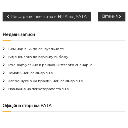
Н
Вітання
Реєстрація членства в НПА від УАТА
а
Недавні записи
в
Семінар з ТА по сексуальності
і
Від сценарію до варіанту вибору
Ролі харчування в рамках життєвого сценарію
г
Тематичний семінар з ТА
а
Запрошуємо на практичний семінар з ТА
Навчання на психотерапевта в ТА
ц
і
Офіційна сторінка УАТА
я