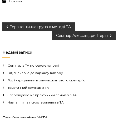
Новини
Н
Терапевтична група в методі ТА
Семінар Алессандри Періні
а
в
Недавні записи
і
Семінар з ТА по сексуальності
г
Від сценарію до варіанту вибору
Ролі харчування в рамках життєвого сценарію
а
Тематичний семінар з ТА
Запрошуємо на практичний семінар з ТА
ц
Навчання на психотерапевта в ТА
і