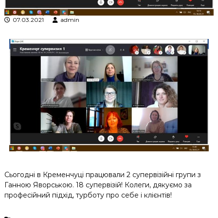
к
ц
07.03.2021
admin
і
й
н
о
г
о
а
н
а
л
і
з
у
Сьогодні в Кременчуці працювали 2 супервізійні групи з
Ганною Яворською. 18 супервізій! Колеги, дякуємо за
професійний підхід, турботу про себе і клієнтів!