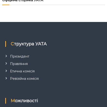
Офіційна сторінка УАТА
я
з
а
п
Структура УАТА
и
с
Президент
Правління
і
Етична комісія
в
Ревізійна комісія
Можливості