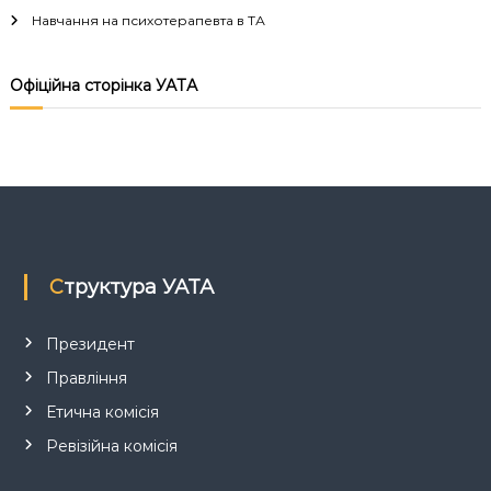
Навчання на психотерапевта в ТА
ц
і
Офіційна сторінка УАТА
я
з
а
п
Структура УАТА
и
Президент
Правління
с
Етична комісія
і
Ревізійна комісія
в