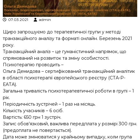
к
ц
і
07.03.2021
admin
й
н
Щиро запрошуємо до терапевтичної групи у методі
о
транзакційного аналізу та форматі онлайн. Березень 2021
г
о
року.
а
Транзакційний аналіз – це гуманістичний напрямок, що
н
спрямований на розвиток та зміну особистості.
а
Психотерапію проводить –
л
Ольга Демидова – сертифікований транзакційний аналітик
і
в області психотерапії європейського реєстру (СТА-Р-
з
у
ЕАТА).
Загальна тривалість психотерапевтичної роботи в групі – 1
рік.
Періодичність зустрічей – 1 раз на місяць.
Кількість учасників – 6 осіб.
Вартість: 650 грн 1 зустріч.
Запис обов’язковий, важлива передплата у розмірі 300 грн.
(предоплата не повертається).
Дата може змінюватися у крайньому випадку, коли група