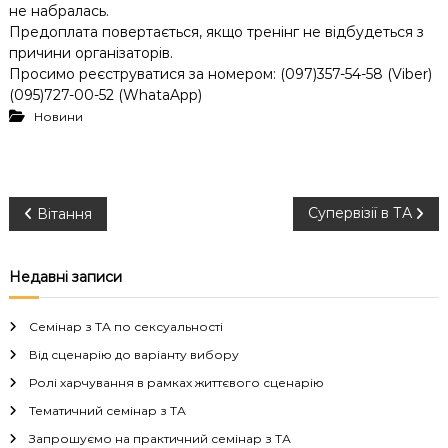
не набралась.
Предоплата повертається, якщо тренінг не відбудеться з
причини організаторів.
Просимо реєструватися за номером: (097)357-54-58 (Viber)
(095)727-00-52 (WhataApp)
Новини
Н
Супервізії в ТА
Вітання
а
Недавні записи
в
Семінар з ТА по сексуальності
і
Від сценарію до варіанту вибору
Ролі харчування в рамках життєвого сценарію
г
Тематичний семінар з ТА
а
Запрошуємо на практичний семінар з ТА