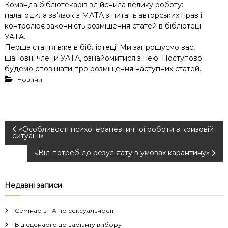
Команда бібліотекарів здійснила велику роботу:
налагодила зв’язок з МАТА з питань авторських прав і
контролює законність розміщення статей в бібліотеці
УАТА.
Перша стаття вже в бібліотеці! Ми запрошуємо вас,
шановні члени УАТА, ознайомитися з нею. Поступово
будемо сповіщати про розміщення наступних статей.
Новини
Н
«Особливості психотерапевтичної роботи в кризовій
ситуації»
а
«Від потреб до результату в умовах карантину»
в
Недавні записи
і
Семінар з ТА по сексуальності
г
Від сценарію до варіанту вибору