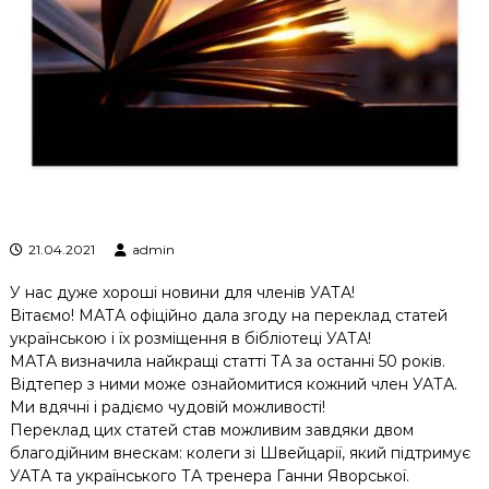
к
ц
і
й
н
о
г
о
а
н
а
л
21.04.2021
admin
і
з
У нас дуже хороші новини для членів УАТА!
у
Вітаємо! МАТА офіційно дала згоду на переклад статей
українською і їх розміщення в бібліотеці УАТА!
МАТА визначила найкращі статті ТА за останні 50 років.
Відтепер з ними може ознайомитися кожний член УАТА.
Ми вдячні і радіємо чудовій можливості!
Переклад цих статей став можливим завдяки двом
благодійним внескам: колеги зі Швейцарії, який підтримує
УАТА та українського ТА тренера Ганни Яворської.