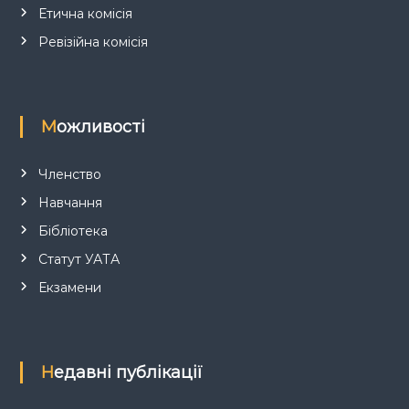
Етична комісія
в
Ревізійна комісія
Можливості
Членство
Навчання
Бібліотека
Статут УАТА
Екзамени
Недавні публікації