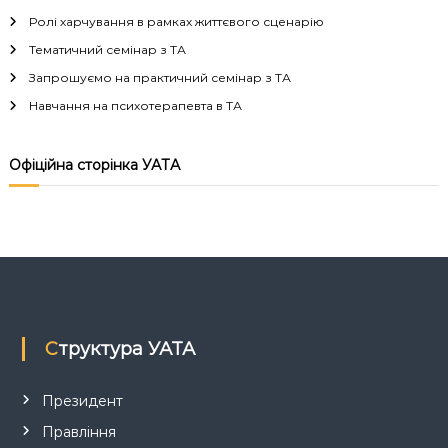
Ролі харчування в рамках життєвого сценарію
а
Тематичний семінар з ТА
ц
Запрошуємо на практичний семінар з ТА
Навчання на психотерапевта в ТА
і
я
Офіційна сторінка УАТА
з
а
п
и
Структура УАТА
с
Президент
і
Правління