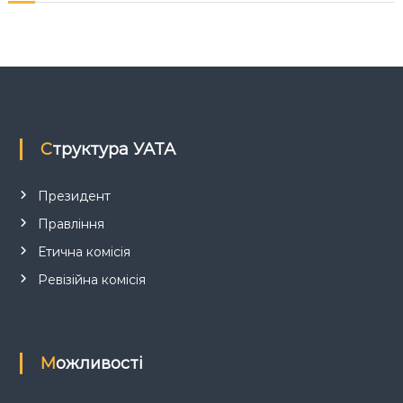
з
а
п
и
Структура УАТА
с
Президент
і
Правління
в
Етична комісія
Ревізійна комісія
Можливості