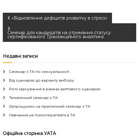
Н
«Відновлення дефіцитів розвитку в стресі»
а
Семінар для кандидатів на отримання статусу
сертифікованого Транзакційного аналітика
в
Недавні записи
і
Семінар з ТА по сексуальності
г
Від сценарію до варіанту вибору
а
Ролі харчування в рамках життєвого сценарію
Тематичний семінар з ТА
ц
Запрошуємо на практичний семінар з ТА
і
Навчання на психотерапевта в ТА
я
Офіційна сторінка УАТА