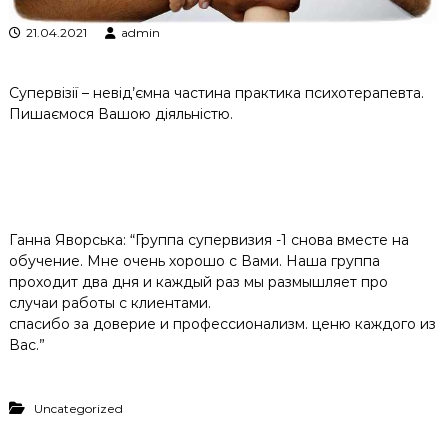
к
21.04.2021
admin
ц
і
й
н
Супервізії – невід’ємна частина практика психотерапевта.
о
Пишаємося Вашою діяльністю.
г
о
а
н
а
л
і
Ганна Яворська: “Группа супервизия -1 снова вместе на
з
обучение. Мне очень хорошо с Вами. Наша группа
у
проходит два дня и каждый раз мы размышляет про
случаи работы с клиентами.
спасибо за доверие и профессионализм. ценю каждого из
Вас.”
Uncategorized