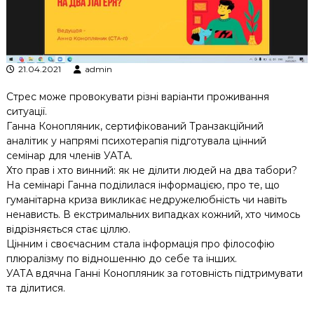
к
ц
і
й
н
21.04.2021
admin
о
г
Стрес може провокувати різні варіанти проживання
о
ситуації.
а
н
Ганна Конопляник, сертифікований Транзакційний
а
аналітик у напрямі психотерапія підготувала цінний
л
семінар для членів УАТА.
і
Хто прав і хто винний: як не ділити людей на два табори?
з
На семінарі Ганна поділилася інформацією, про те, що
у
гуманітарна криза викликає недружелюбність чи навіть
ненависть. В екстримальних випадках кожний, хто чимось
відрізняється стає ціллю.
Цінним і своєчасним стала інформація про філософію
плюралізму по відношенню до себе та інших.
УАТА вдячна Ганні Конопляник за готовність підтримувати
та ділитися.