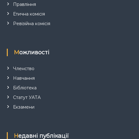
і
Правління
в
Етична комісія
Ревізійна комісія
Можливості
Членство
Навчання
Бібліотека
Статут УАТА
Екзамени
Недавні публікації