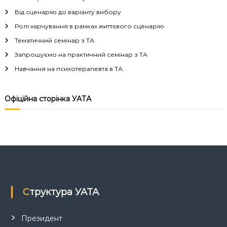
г
Від сценарію до варіанту вибору
а
Ролі харчування в рамках життєвого сценарію
Тематичний семінар з ТА
ц
Запрошуємо на практичний семінар з ТА
і
Навчання на психотерапевта в ТА
я
Офіційна сторінка УАТА
з
а
п
и
Структура УАТА
с
Президент