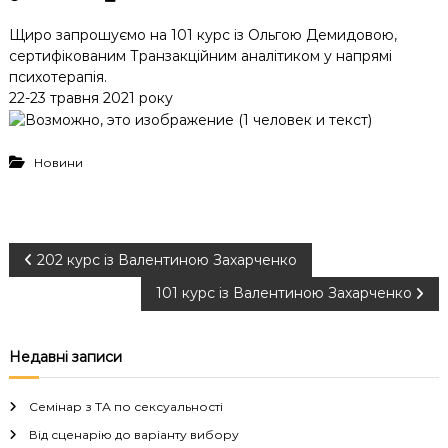
Щиро запрошуємо на 101 курс із Ольгою Демидовою,
сертифікованим Транзакційним аналітиком у напрямі
психотерапія.
22-23 травня 2021 року
Новини
Н
202 курс із Валентиною Захарченко
101 курс із Валентиною Захарченко
а
в
Недавні записи
і
Семінар з ТА по сексуальності
г
Від сценарію до варіанту вибору