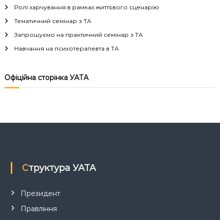
Ролі харчування в рамках життєвого сценарію
а
Тематичний семінар з ТА
Запрошуємо на практичний семінар з ТА
ц
Навчання на психотерапевта в ТА
і
Офіційна сторінка УАТА
я
з
а
п
Структура УАТА
и
с
Президент
Правління
і