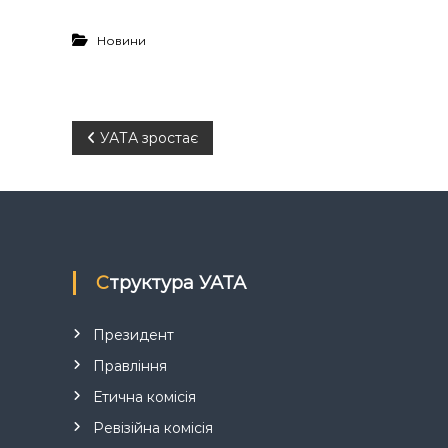
Новини
Н
УАТА зростає
а
в
і
Структура УАТА
г
Президент
а
Правління
Етична комісія
ц
Ревізійна комісія