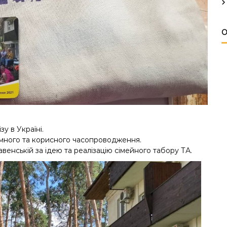
О
у в Україні.
ємного та корисного часопроводження.
венській за ідею та реалізацію сімейного табору ТА.