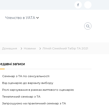
f
К
a
о
Членство в УАТА
c
н
e
т
b
а
o
к
Домашня
Новини
Літній Сімейний Табір ТА 2021
o
т
k
и
У
едавні записи
А
Семінар з ТА по сексуальності
Т
Від сценарію до варіанту вибору
А
Ролі харчування в рамках життєвого сценарію
Тематичний семінар з ТА
Запрошуємо на практичний семінар з ТА