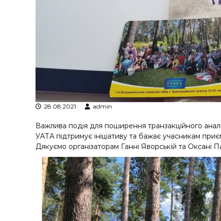
я
т
р
а
н
з
а
к
ц
і
й
28.08.2021
admin
н
Важлива подія для поширення транзакційного аналіз
о
УАТА підтримує ініціативу та бажає учасникам при
г
Дякуємо організаторам Ганні Яворській та Оксані Па
о
а
н
а
л
і
з