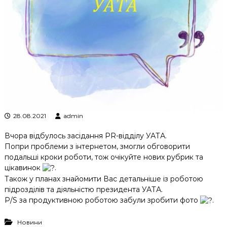
к
ц
і
й
н
о
г
о
а
н
а
л
28.08.2021
admin
і
з
Вчора відбулось засідання PR-відділу УАТА.
у
Попри проблеми з інтернетом, змогли обговорити
подальші кроки роботи, тож очікуйте нових рубрик та
цікавинок
.
Також у планах знайомити Вас детальніше із роботою
підрозділів та діяльністю президента УАТА.
Р/S за продуктивною роботою забули зробити фото
.
Новини