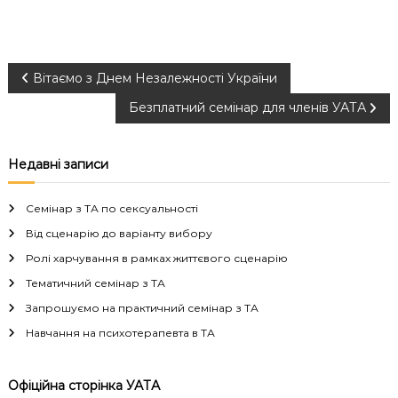
Н
Вітаємо з Днем Незалежності України
Безплатний семінар для членів УАТА
а
в
Недавні записи
і
Семінар з ТА по сексуальності
г
Від сценарію до варіанту вибору
Ролі харчування в рамках життєвого сценарію
а
Тематичний семінар з ТА
Запрошуємо на практичний семінар з ТА
ц
Навчання на психотерапевта в ТА
і
Офіційна сторінка УАТА