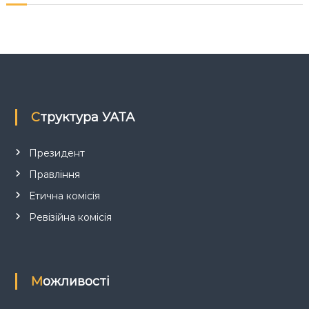
я
з
а
п
Структура УАТА
и
с
Президент
Правління
і
Етична комісія
в
Ревізійна комісія
Можливості