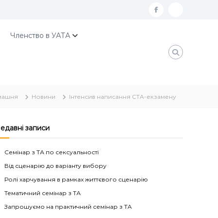
f
К
a
о
Членство в УАТА
c
н
e
т
b
а
o
к
машня
Новини
Інтенсив написання СТА-екзамену
o
т
k
и
У
едавні записи
А
Семінар з ТА по сексуальності
Т
Від сценарію до варіанту вибору
А
Ролі харчування в рамках життєвого сценарію
Тематичний семінар з ТА
Запрошуємо на практичний семінар з ТА