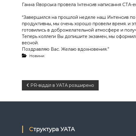
у
Ганна Яворська провела Інтенсив написання СТА-е
“Завершился на прошлой неделе наш Интенсив по 
продуктивны, мы очень хорошо провели время. и э
готовились в доброжелательной атмосфере и получ
Теперь коллеги Вы допишите экзамен, мы оформили
весной.
Поздравляю Вас. Желаю вдохновения.”
Новини
Н
PR-відділ в УАТА розширено
а
в
і
Структура УАТА