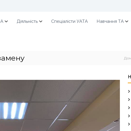
ТА
Діяльність
Спеціалісти УАТА
Навчання ТА
замену
До
Н