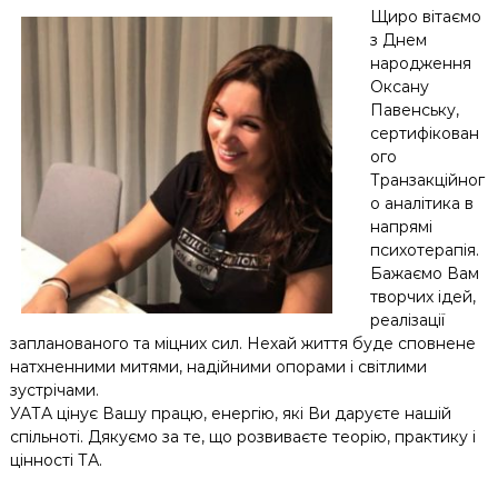
Щиро вітаємо
з Днем
народження
Оксану
Павенську,
сертифікован
ого
Транзакційног
о аналітика в
напрямі
психотерапія.
Бажаємо Вам
творчих ідей,
реалізації
запланованого та міцних сил. Нехай життя буде сповнене
натхненними митями, надійними опорами і світлими
зустрічами.
УАТА цінує Вашу працю, енергію, які Ви даруєте нашій
спільноті. Дякуємо за те, що розвиваєте теорію, практику і
цінності ТА.