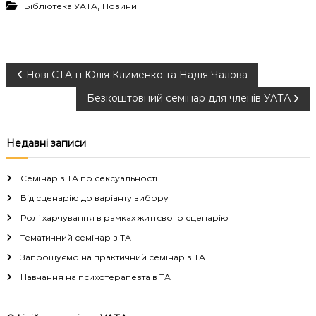
,
Бібліотека УАТА
Новини
Н
Нові СТА-п Юлія Клименко та Надія Чалова
Безкоштовний семінар для членів УАТА
а
в
Недавні записи
і
Семінар з ТА по сексуальності
г
Від сценарію до варіанту вибору
Ролі харчування в рамках життєвого сценарію
а
Тематичний семінар з ТА
Запрошуємо на практичний семінар з ТА
ц
Навчання на психотерапевта в ТА
і