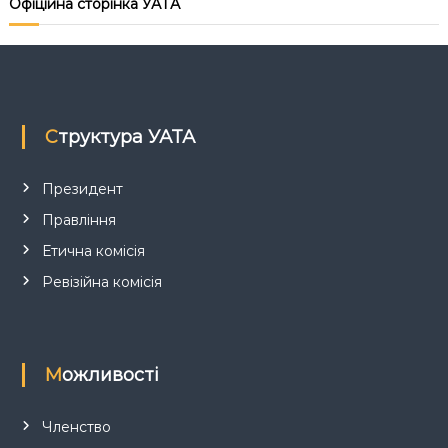
Офіційна сторінка УАТА
я
з
а
Структура УАТА
п
Президент
и
Правління
с
Етична комісія
Ревізійна комісія
і
в
Можливості
Членство