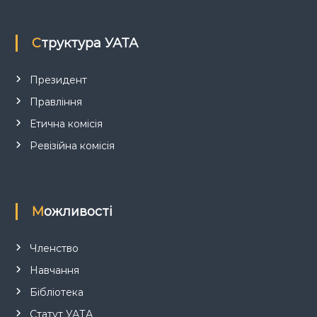
п
Структура УАТА
и
с
Президент
Правління
і
Етична комісія
в
Ревізійна комісія
Можливості
Членство
Навчання
Бібліотека
Статут УАТА