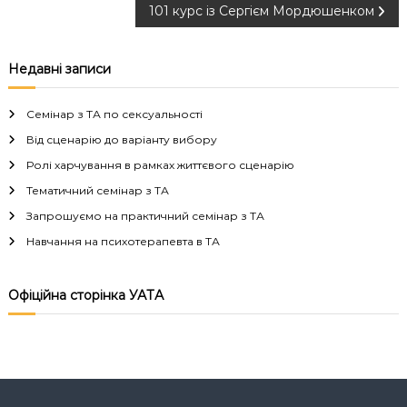
101 курс із Сергієм Мордюшенком
а
в
Недавні записи
і
Семінар з ТА по сексуальності
г
Від сценарію до варіанту вибору
Ролі харчування в рамках життєвого сценарію
а
Тематичний семінар з ТА
Запрошуємо на практичний семінар з ТА
ц
Навчання на психотерапевта в ТА
і
Офіційна сторінка УАТА
я
з
а