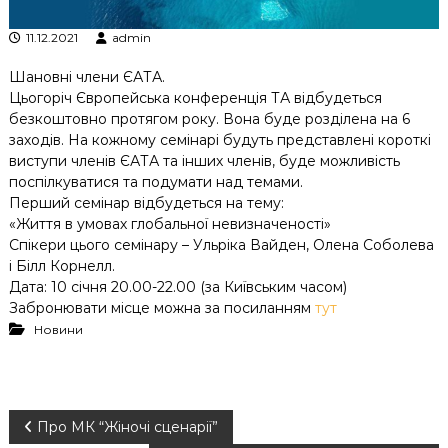
к
ц
11.12.2021
admin
і
й
Шановні члени ЄАТА.
н
Цьогоріч Європейська конференція ТА відбудеться
о
безкоштовно протягом року. Вона буде розділена на 6
г
заходів. На кожному семінарі будуть представлені короткі
о
виступи членів ЄАТА та інших членів, буде можливість
а
н
поспілкуватися та подумати над темами.
а
Перший семінар відбудеться на тему:
л
«Життя в умовах глобальної невизначеності»
і
Спікери цього семінару – Ульріка Вайден, Олена Соболева
з
і Білл Корнелл.
у
Дата: 10 січня 20.00-22.00 (за Київським часом)
Забронювати місце можна за посиланням
тут
Новини
Н
Про МК “Жіночі сценарії”