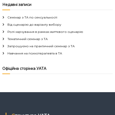
а
Недавні записи
в
Семінар з ТА по сексуальності
і
Від сценарію до варіанту вибору
Ролі харчування в рамках життєвого сценарію
г
Тематичний семінар з ТА
а
Запрошуємо на практичний семінар з ТА
Навчання на психотерапевта в ТА
ц
і
Офіційна сторінка УАТА
я
з
а