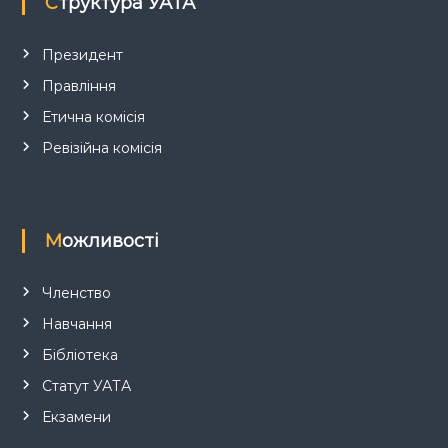
п
Структура УАТА
и
Президент
Правління
с
Етична комісія
і
Ревізійна комісія
в
Можливості
Членство
Навчання
Бібліотека
Статут УАТА
Екзамени