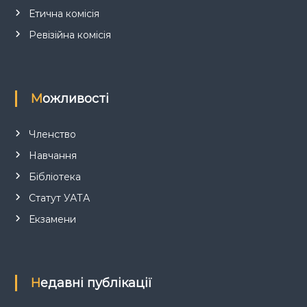
і
Етична комісія
в
Ревізійна комісія
Можливості
Членство
Навчання
Бібліотека
Статут УАТА
Екзамени
Недавні публікації