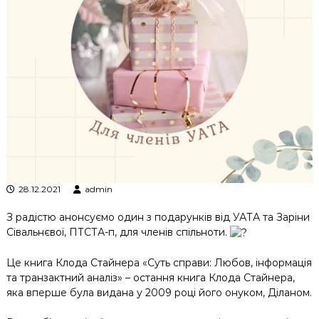
к
ц
і
й
н
о
г
о
а
н
а
л
і
з
28.12.2021
admin
у
З радістю анонсуємо один з подарунків від УАТА та Заріни
Сівальнєвої, ПТСТА-п, для членів спільноти.
Це книга Клода Стайнера «Суть справи: Любов, інформація
та транзактний аналіз» – остання книга Клода Стайнера,
яка вперше була видана у 2009 році його онуком, Діланом.