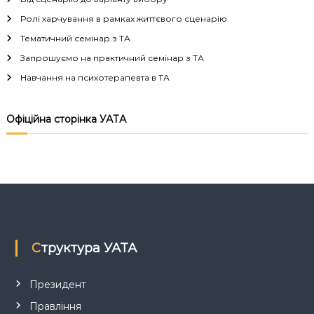
г
Ролі харчування в рамках життєвого сценарію
а
Тематичний семінар з ТА
Запрошуємо на практичний семінар з ТА
ц
Навчання на психотерапевта в ТА
і
Офіційна сторінка УАТА
я
з
а
п
Структура УАТА
и
с
Президент
Правління