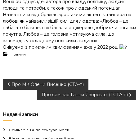
Вона об’єднує ідеї автора про владу, політику, людські
голоди та потреби, а також про людський потенціал.
Назва книги відображає зростаючий акцент Стайнера на
любові як найважливішій силі для людства: «Любов – це
набагато більше, ніж банальне джерело добрих чи поганих
почуттів. Любов – це головна мотивуюча сила, що
взаємодіє у складному полі сили людини»
Очікуємо із приємним хвилюванням вже у 2022 році.
Новини
Н
Про МК Олени Лисенко (СТА-п)
Про семінар Ганни Яворської (ТСТА-п)
а
в
Недавні записи
і
Семінар з ТА по сексуальності
Від сценарію до варіанту вибору