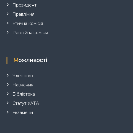
и
Президент
Правління
с
Етична комісія
і
Ревізійна комісія
в
Можливості
Членство
Навчання
Бібліотека
Статут УАТА
Екзамени