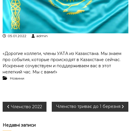
к
ц
і
й
н
о
05.01.2022
admin
г
о
а
н
«Дорогие коллеги, члены УАТА из Казахстана. Мы знаем
а
про события, которые происходят в Казахстане сейчас.
л
Искренне сочувствуем и поддерживаем вас в этот
і
нелегкий час. Мы с вами!»
з
Новини
у
Н
Членство триває до 1 березня
Членство 2022
а
Недавні записи