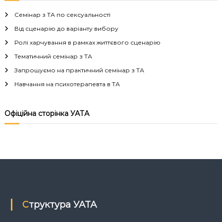
в
Семінар з ТА по сексуальності
і
Від сценарію до варіанту вибору
Ролі харчування в рамках життєвого сценарію
г
Тематичний семінар з ТА
а
Запрошуємо на практичний семінар з ТА
Навчання на психотерапевта в ТА
ц
і
Офіційна сторінка УАТА
я
з
а
п
Структура УАТА