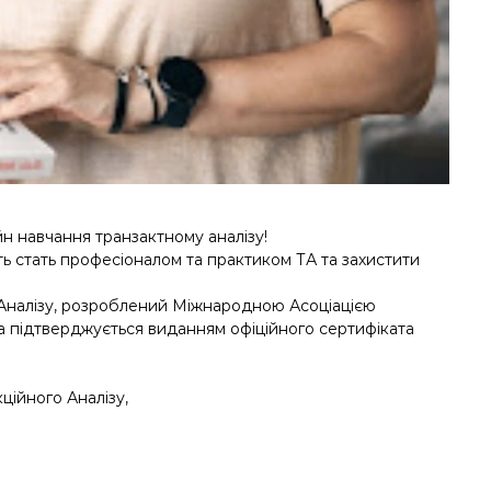
н навчання транзактному аналізу!
ить стать професіоналом та практиком ТА та захистити
о Аналізу, розроблений Міжнародною Асоціацією
та підтверджується виданням офіційного сертифіката
ційного Аналізу,