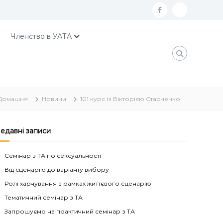
f
К
a
о
Членство в УАТА
c
н
e
т
b
а
o
к
Домашня
Новини
101 курс із Вікторією Старченко
o
т
k
и
У
едавні записи
А
Семінар з ТА по сексуальності
Т
Від сценарію до варіанту вибору
А
Ролі харчування в рамках життєвого сценарію
Тематичний семінар з ТА
Запрошуємо на практичний семінар з ТА