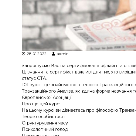
у
28.01.2022
admin
Запрошуємо Вас на сертифіковане офлайн та онлай
Ці знання та сертифікат важливі для тих, хто виріш
статус СТА.
101 курс – це знайомство з теорією Транзакційног
Транзакційного Аналіза, як єдина форма навчання 
Європейської Асоціації.
Про що цей курс:
На цьому курсі ви дізнаєтесь про філософію Транзак
Теорію особистості
Структурування часу
Психологічний голод
Психологічні ігри