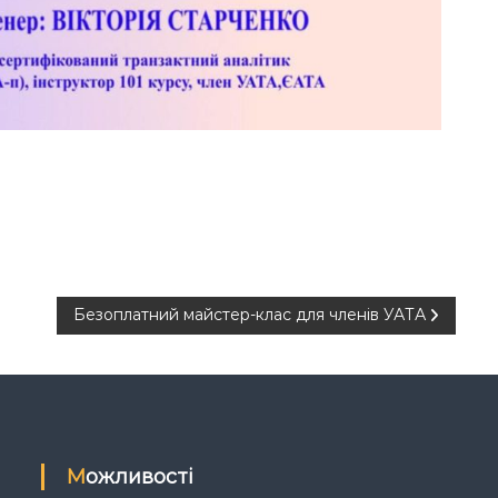
Безоплатний майстер-клас для членів УАТА
Можливості