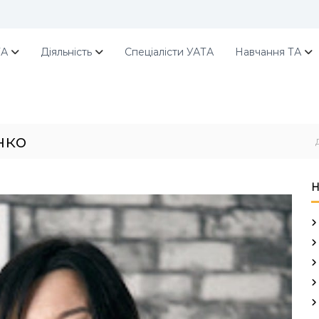
ТА
Діяльність
Спеціалісти УАТА
Навчання ТА
нко
Н