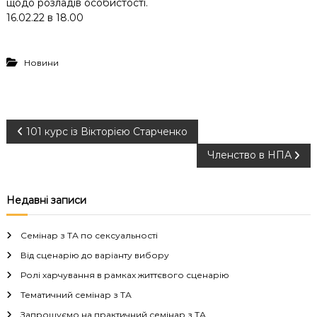
щодо розладів особистості.
16.02.22 в 18.00
Новини
Н
101 курс із Вікторією Старченко
Членство в НПА
а
в
Недавні записи
і
Семінар з ТА по сексуальності
г
Від сценарію до варіанту вибору
Ролі харчування в рамках життєвого сценарію
а
Тематичний семінар з ТА
Запрошуємо на практичний семінар з ТА