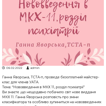
к
ц
і
й
н
о
г
о
а
н
а
л
і
з
у
06.02.2022
admin
Ганна Яворська, ТСТА-п, проведе безоплатний майстер-
клас для членів УАТА.
Тема: “Нововведення в МКХ 11, розділ психіатрії”
Ви знаєте ,що нещодавно побачило світ нове видданя
МКХ 11. Ганна Яворська розповість про зміни
класифікатора та особливо зупиниться на нововведеннях