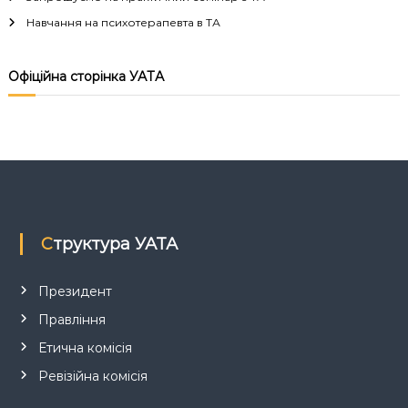
ц
Навчання на психотерапевта в ТА
і
Офіційна сторінка УАТА
я
з
а
п
Структура УАТА
и
с
Президент
Правління
і
Етична комісія
в
Ревізійна комісія