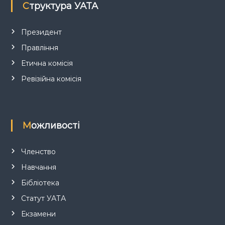
Структура УАТА
а
п
Президент
Правління
и
Етична комісія
с
Ревізійна комісія
і
в
Можливості
Членство
Навчання
Бібліотека
Статут УАТА
Екзамени