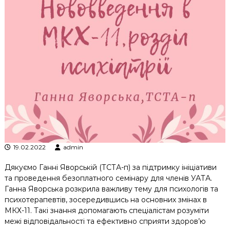
к
ц
і
й
н
о
г
о
а
н
а
л
і
з
у
19.02.2022
admin
Дякуємо Ганні Яворській (ТСТА-п) за підтримку ініціативи
та проведення безоплатного семінару для членів УАТА.
Ганна Яворська розкрила важливу тему для психологів та
психотерапевтів, зосередившись на основних змінах в
МКХ-11. Такі знання допомагають спеціалістам розуміти
межі відповідальності та ефективно сприяти здоров’ю