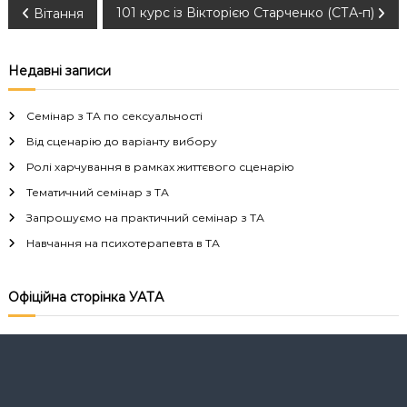
Н
101 курс із Вікторією Старченко (СТА-п)
Вітання
а
Недавні записи
в
Семінар з ТА по сексуальності
і
Від сценарію до варіанту вибору
Ролі харчування в рамках життєвого сценарію
г
Тематичний семінар з ТА
а
Запрошуємо на практичний семінар з ТА
Навчання на психотерапевта в ТА
ц
і
Офіційна сторінка УАТА
я
з